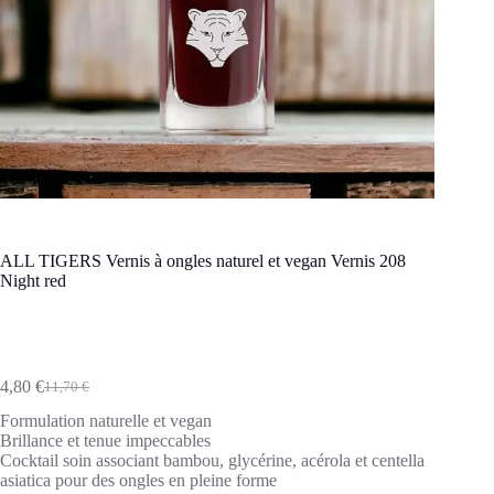
ALL TIGERS Vernis à ongles naturel et vegan Vernis 208
Night red
4,80
€
11,70
€
Le
Le
prix
prix
Formulation naturelle et vegan
initial
actuel
Brillance et tenue impeccables
était :
est :
Cocktail soin associant bambou, glycérine, acérola et centella
11,70 €.
4,80 €.
asiatica pour des ongles en pleine forme