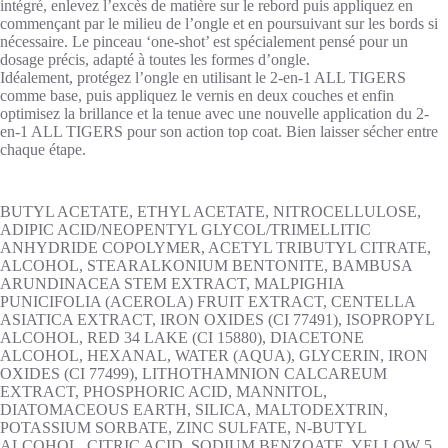
intégré, enlevez l’excès de matière sur le rebord puis appliquez en
commençant par le milieu de l’ongle et en poursuivant sur les bords si
nécessaire. Le pinceau ‘one-shot’ est spécialement pensé pour un
dosage précis, adapté à toutes les formes d’ongle.
Idéalement, protégez l’ongle en utilisant le 2-en-1 ALL TIGERS
comme base, puis appliquez le vernis en deux couches et enfin
optimisez la brillance et la tenue avec une nouvelle application du 2-
en-1 ALL TIGERS pour son action top coat. Bien laisser sécher entre
chaque étape.
BUTYL ACETATE, ETHYL ACETATE, NITROCELLULOSE,
ADIPIC ACID/NEOPENTYL GLYCOL/TRIMELLITIC
ANHYDRIDE COPOLYMER, ACETYL TRIBUTYL CITRATE,
ALCOHOL, STEARALKONIUM BENTONITE, BAMBUSA
ARUNDINACEA STEM EXTRACT, MALPIGHIA
PUNICIFOLIA (ACEROLA) FRUIT EXTRACT, CENTELLA
ASIATICA EXTRACT, IRON OXIDES (CI 77491), ISOPROPYL
ALCOHOL, RED 34 LAKE (CI 15880), DIACETONE
ALCOHOL, HEXANAL, WATER (AQUA), GLYCERIN, IRON
OXIDES (CI 77499), LITHOTHAMNION CALCAREUM
EXTRACT, PHOSPHORIC ACID, MANNITOL,
DIATOMACEOUS EARTH, SILICA, MALTODEXTRIN,
POTASSIUM SORBATE, ZINC SULFATE, N-BUTYL
ALCOHOL, CITRIC ACID, SODIUM BENZOATE, YELLOW 5