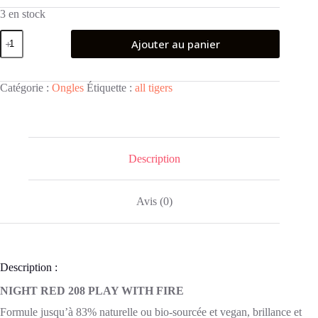
3 en stock
quantité
Ajouter au panier
de
ALL
TIGERS
Vernis
Catégorie :
Ongles
Étiquette :
all tigers
à
ongles
naturel
et
vegan
Vernis
Description
208
Night
red
Avis (0)
Description :
NIGHT RED 208 PLAY WITH FIRE
Formule jusqu’à 83% naturelle ou bio-sourcée et vegan, brillance et