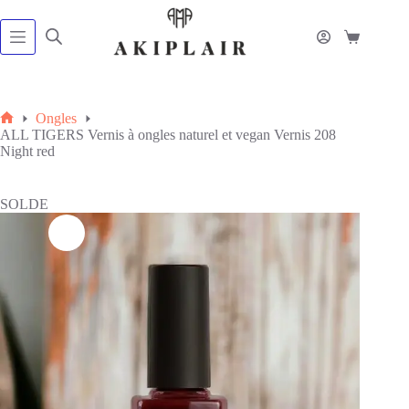
Passer
au
contenu
Panier
d’achat
Ongles
Accueil
ALL TIGERS Vernis à ongles naturel et vegan Vernis 208
Night red
SOLDE