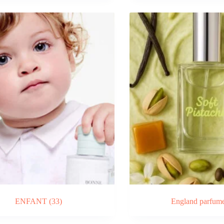
ENFANT
(33)
England parfum