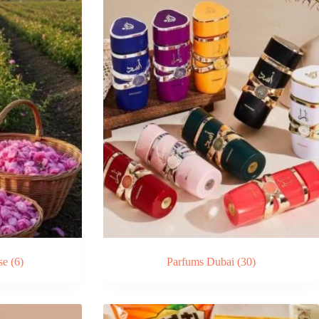
sse
(6)
Parfums Dubai
(30)