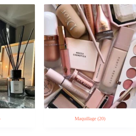
)
Maquillage
(20)