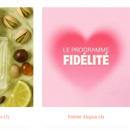
es
(3)
Fidélité Akiplair
(4)