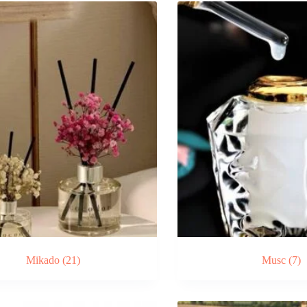
Mikado
(21)
Musc
(7)