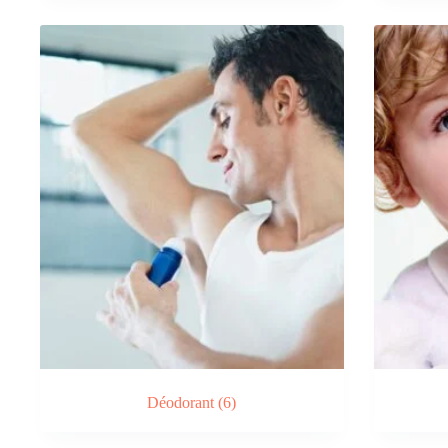
Déodorant
(6)