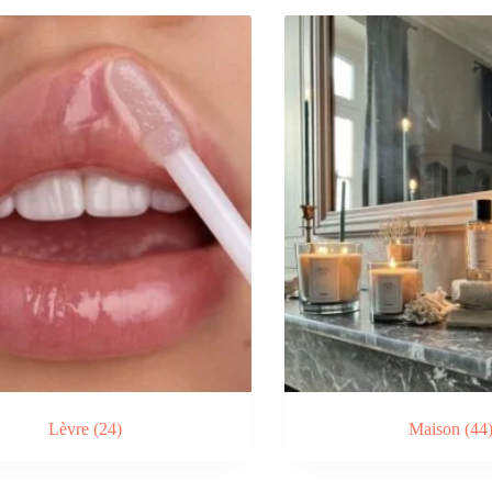
Lèvre
(24)
Maison
(44