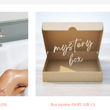
e
(26)
Box mystère AKIPLAIR
(3)