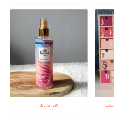
Brume
(29)
CAL