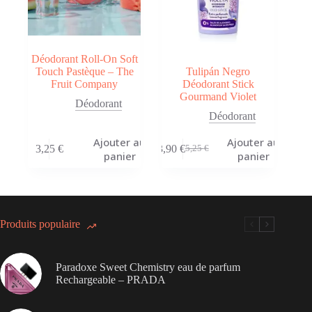
Déodorant Roll-On Soft
Touch Pastèque – The
Tulipán Negro
Fruit Company
Déodorant Stick
Gourmand Violet
Déodorant
Déodorant
Ajouter au
Ajouter au
3,25
€
3,90
€
5,25
€
Le
Le
panier
panier
prix
prix
initial
actuel
était :
est :
5,25 €.
3,90 €.
Produits populaire
Paradoxe Sweet Chemistry eau de parfum
Rechargeable – PRADA