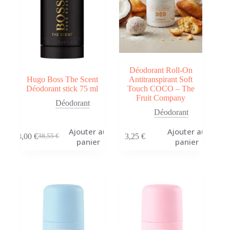
Déodorant Roll-On
Hugo Boss The Scent
Antitranspirant Soft
Déodorant stick 75 ml
Touch COCO – The
Fruit Company
Déodorant
Déodorant
Ajouter au
Ajouter au
18,00
€
3,25
€
38,55
€
Le
Le
panier
panier
prix
prix
initial
actuel
était :
est :
38,55 €.
18,00 €.