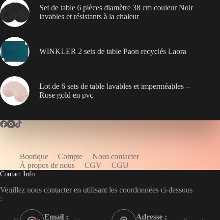
Set de table 6 pièces diamètre 38 cm couleur Noir
lavables et résistants à la chaleur
WINKLER 2 sets de table Paon recyclés Laora
Lot de 6 sets de table lavables et imperméables –
Rose gold en pvc
Boutique
Compte
Nous contacter
WELCOME5
À propos de nous
CGV
CGU
Contact Info
Veuillez nous contacter en utilisant les coordonnées ci-dessous
:
Email :
Adresse :