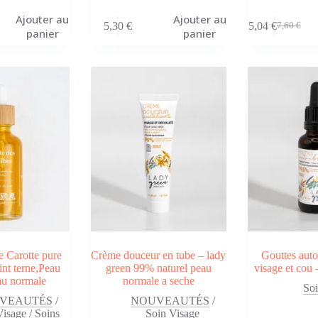
Ajouter au
Ajouter au
5,30
€
5,04
€
7,60
€
Le
Le
panier
panier
prix
prix
initial
actuel
était :
est :
7,60 €.
5,04 €.
e Carotte pure
Crème douceur en tube – lady
Gouttes auto
t terne,Peau
green 99% naturel peau
visage et cou
au normale
normale a seche
Soi
VEAUTÉS
/
NOUVEAUTÉS
/
Visage
/
Soins
Soin Visage