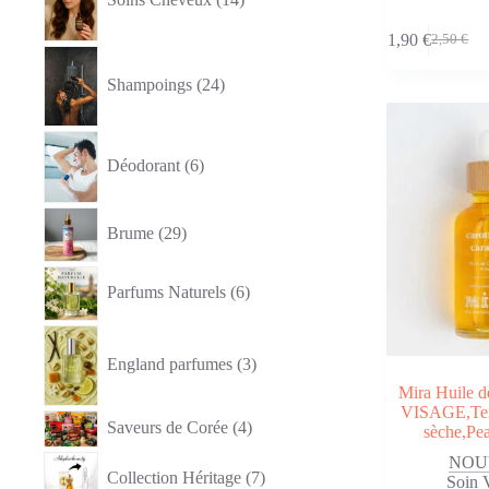
1,90
€
2,50
€
Le
Le
24
prix
prix
produits
Shampoings
24
initial
actuel
était :
est :
2,50 €.
1,90 €.
6
produits
Déodorant
6
29
Brume
29
produits
6
Parfums Naturels
6
produits
3
produits
England parfumes
3
Mira Huile d
VISAGE,Tein
4
Saveurs de Corée
4
sèche,Pe
produits
7
NOU
Collection Héritage
7
produits
Soin 