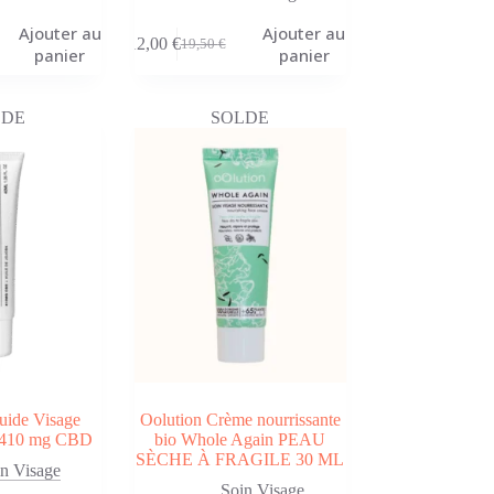
Ajouter au
Ajouter au
12,00
€
19,50
€
Le
Le
panier
panier
prix
prix
initial
actuel
était :
est :
LDE
SOLDE
19,50 €.
12,00 €.
uide Visage
Oolution Crème nourrissante
t 410 mg CBD
bio Whole Again PEAU
SÈCHE À FRAGILE 30 ML
n Visage
Soin Visage