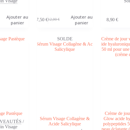
in Visage
Soi
Ajouter au
Ajouter au
7,50
€
8,90
€
12,00
€
Le
Le
panier
panier
prix
prix
initial
actuel
était :
est :
SOLDE
12,00 €.
7,50 €.
ge Pastèque
Crème de jour
Sérum Visage Collagène &
Glow acide hy
VEAUTÉS
/
Acide Salicylique
polypeptides 5
in Visage
peau éclatante 