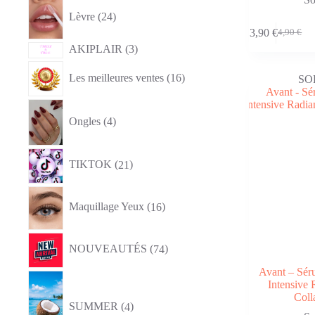
24
produits
Lèvre
24
3,90
€
4,90
€
Le
Le
3
AKIPLAIR
3
prix
prix
produits
initial
actuel
16
était :
est :
Les meilleures ventes
16
produits
SO
4,90 €.
3,90 €.
4
produits
Ongles
4
21
TIKTOK
21
produits
16
produits
Maquillage Yeux
16
74
NOUVEAUTÉS
74
produits
Avant – Sér
4
Intensive 
produits
Coll
SUMMER
4