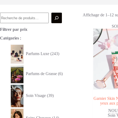
Recherche
Affichage de 1–12 sur
SO
Filtrer par prix
Catégories
:
243
produits
Parfums Luxe
243
6
produits
Parfums de Grasse
6
39
produits
Soin Visage
39
Garnier Skin 
yeux aux p
14
NOU
produits
Soin 
Soins Cheveux
14