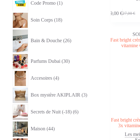
Code Promo
1
produit
9,00
€
27,00
€
18
Le
Le
Soin Corps
18
produits
prix
prix
initial
actuel
26
était :
est :
SO
produits
27,00 €.
9,00 €.
Bain & Douche
26
30
Parfums Dubai
30
produits
4
Accesoires
4
produits
3
Box mystère AKIPLAIR
3
produits
6
Secrets de Nuit (-18)
6
produits
Fast bright cr
44
3x vitamine
Maison
44
produits
Les mei
So