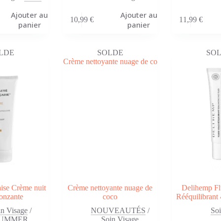
Ajouter au
Ajouter au
10,99
€
11,99
€
panier
panier
LDE
SOLDE
SO
ise Crème nuit
Crème nettoyante nuage de
Delihemp Fl
onzante
coco
Rééquilibran
in Visage
/
NOUVEAUTÉS
/
Soi
UMMER
Soin Visage