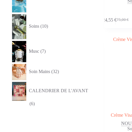
So
10
24,55
€
75,00
€
produits
Le
Le
Soins
10
prix
prix
initial
actuel
était :
est :
7
75,00 €.
24,55 €.
produits
Musc
7
32
produits
Soin Mains
32
CALENDRIER DE L'AVANT
6
6
produits
Crème Visa
NOU
So