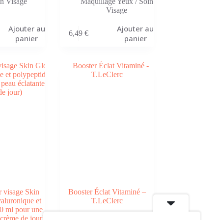
n Visage
Maquillage Yeux
/
Soin
Visage
Ajouter au
Ajouter au
6,49
€
panier
panier
 visage Skin
Booster Éclat Vitaminé –
aluronique et
T.LeClerc
0 ml pour une
Soin Visage
(crème de jour)