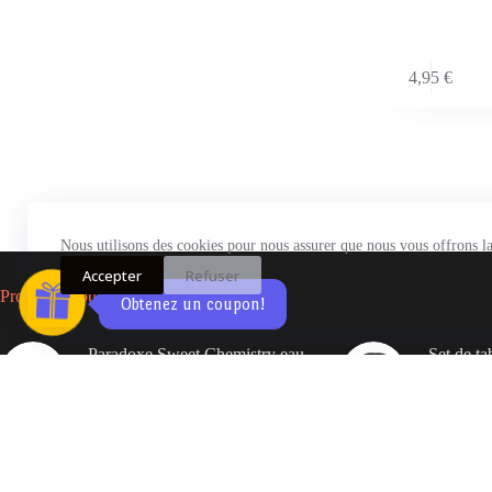
4,95
€
WELCOME5
Nous utilisons des cookies pour nous assurer que nous vous offrons la 
Accepter
Refuser
1
Produits populaire
Obtenez un coupon!
Paradoxe Sweet Chemistry eau
Set de ta
de parfum Rechargeable –
38 cm cou
PRADA
résistants
Contact Info