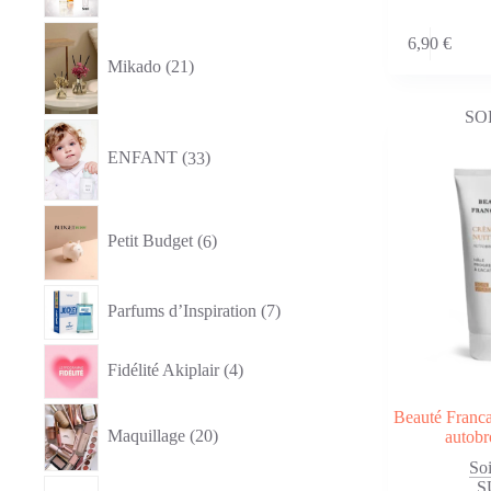
21
6,90
€
produits
Mikado
21
SO
33
produits
ENFANT
33
6
produits
Petit Budget
6
7
Parfums d’Inspiration
7
produits
4
Fidélité Akiplair
4
produits
20
Beauté Franca
produits
Maquillage
20
autobr
So
1
S