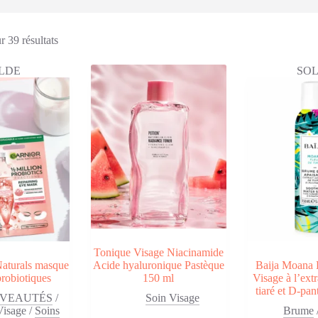
Trié
 39 résultats
du
plus
LDE
SO
récent
au
plus
ancien
Tonique Visage Niacinamide
Naturals masque
Acide hyaluronique Pastèque
Baija Moana
robiotiques
150 ml
Visage à l’extr
tiaré et D-pa
VEAUTÉS
/
Soin Visage
Visage
/
Soins
Brume