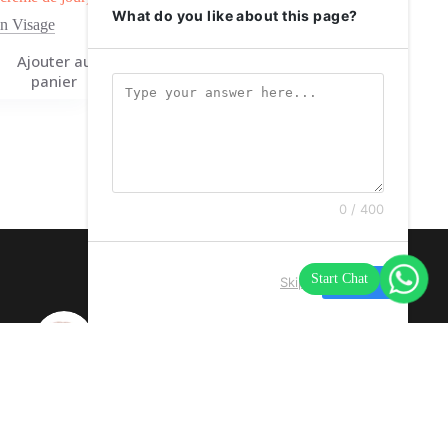
What do you like about this page?
n Visage
Ajouter au
Ajouter au
15,90
€
panier
panier
0 / 400
Skip
Next
Lot de 6 sets de table lavables
et imperméables – Rose gold
en pvc
contacter
À propos de nous
CGV
CGU