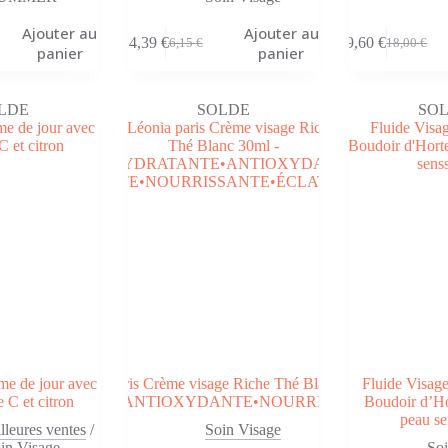
Ajouter au
Ajouter au
4,39
€
9,60
€
6,15
€
18,00
€
Le
Le
Le
Le
panier
panier
prix
prix
prix
prix
initial
actuel
initial
actuel
était :
est :
était :
est :
LDE
SOLDE
SO
6,15 €.
4,39 €.
18,00 €.
9,60 €.
ème de jour avec
Léonia paris Crème visage Riche Thé Blanc 30ml -
Fluide Visage
 C et citron
HYDRATANTE•ANTIOXYDANTE•NOURRISSANTE•ÉCLAT
Boudoir d’H
peau se
lleures ventes
/
Soin Visage
in Visage
Soi