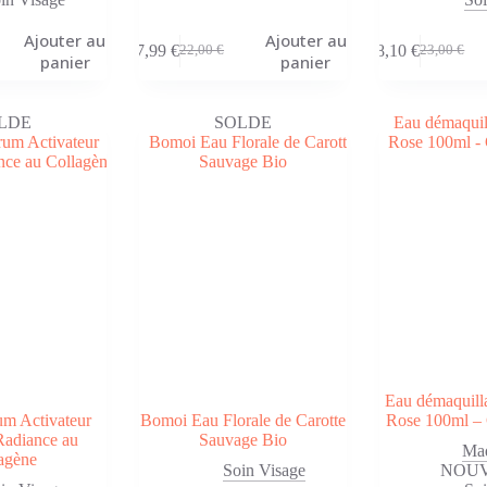
Ajouter au
Ajouter au
7,99
€
8,10
€
22,00
€
23,00
€
Le
Le
Le
Le
panier
panier
prix
prix
prix
prix
initial
actuel
initial
actuel
était :
est :
était :
est :
LDE
SOLDE
22,00 €.
7,99 €.
23,00 €.
8,10 €.
Eau démaquilla
um Activateur
Bomoi Eau Florale de Carotte
Rose 100ml
Radiance au
Sauvage Bio
Maq
agène
Soin Visage
NOU