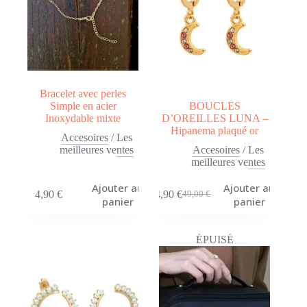
Bracelet avec perles
Simple en acier
BOUCLES
Inoxydable mixte
D’OREILLES LUNA –
Hipanema plaqué or
Accesoires
/
Les
meilleures ventes
Accesoires
/
Les
meilleures ventes
Ajouter au
Ajouter au
4,90
€
24,90
€
49,00
€
Le
Le
panier
panier
prix
prix
initial
actuel
était :
est :
ÉPUISÉ
49,00 €.
24,90 €.