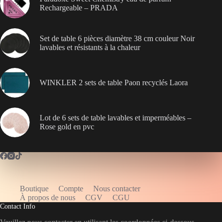
Rechargeable – PRADA
Set de table 6 pièces diamètre 38 cm couleur Noir
lavables et résistants à la chaleur
WINKLER 2 sets de table Paon recyclés Laora
Lot de 6 sets de table lavables et imperméables –
Rose gold en pvc
Boutique
Compte
Nous contacter
WELCOME5
À propos de nous
CGV
CGU
Contact Info