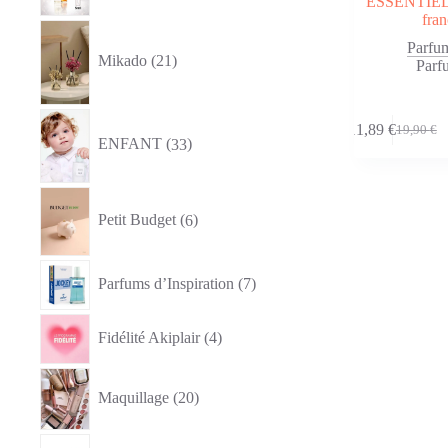
ESSENTIELS
fran
21
produits
Parfu
Mikado
21
Parf
33
11,89
€
19,90
€
produits
Le
Le
ENFANT
33
prix
prix
initial
actuel
était :
est :
6
19,90 €.
11,89 €.
produits
Petit Budget
6
7
Parfums d’Inspiration
7
produits
4
Fidélité Akiplair
4
produits
20
produits
Maquillage
20
1