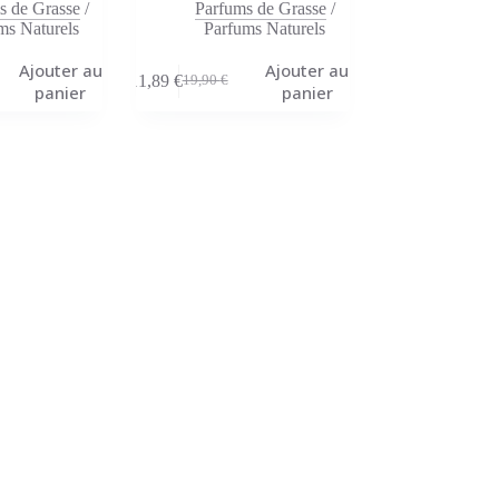
s de Grasse
/
Parfums de Grasse
/
ms Naturels
Parfums Naturels
Ajouter au
Ajouter au
11,89
€
19,90
€
Le
Le
panier
panier
prix
prix
initial
actuel
était :
est :
19,90 €.
11,89 €.