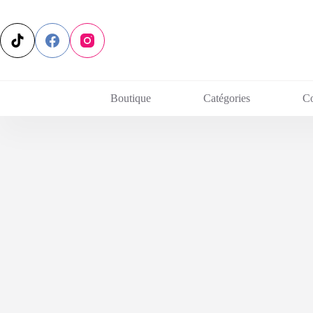
Passer
au
contenu
Boutique
Catégories
C