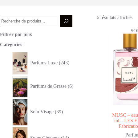
Recherche
Tr
6 résultats affichés
du
pl
SO
ré
Filtrer par prix
au
Catégories
:
pl
an
243
produits
Parfums Luxe
243
6
produits
Parfums de Grasse
6
39
produits
Soin Visage
39
MUSC – eau 
ml – LES 
Fabricatio
14
produits
Parfu
Soins Cheveux
14