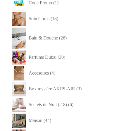
Code Promo
1
produit
18
Soin Corps
18
produits
26
produits
Bain & Douche
26
30
Parfums Dubai
30
produits
4
Accesoires
4
produits
3
Box mystère AKIPLAIR
3
produits
6
Secrets de Nuit (-18)
6
produits
44
Maison
44
produits