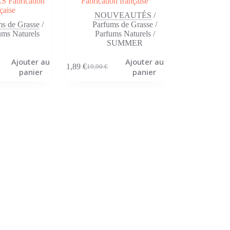
 Fabrication
Fabrication française
çaise
NOUVEAUTÉS
/
ms de Grasse
/
Parfums de Grasse
/
ums Naturels
Parfums Naturels
/
SUMMER
Ajouter au
Ajouter au
11,89
€
19,90
€
Le
Le
panier
panier
prix
prix
initial
actuel
était :
est :
19,90 €.
11,89 €.