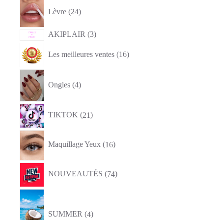
24
produits
Lèvre
24
3
AKIPLAIR
3
produits
16
Les meilleures ventes
16
produits
4
produits
Ongles
4
21
TIKTOK
21
produits
16
produits
Maquillage Yeux
16
74
NOUVEAUTÉS
74
produits
4
produits
SUMMER
4