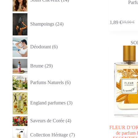
Parf
24
produits
11,89
€
19,90
€
Shampoings
24
Le
Le
prix
prix
initial
actuel
6
était :
est :
SO
produits
Déodorant
6
19,90 €.
11,89 €.
29
Brume
29
produits
6
Parfums Naturels
6
produits
3
produits
England parfumes
3
4
Saveurs de Corée
4
produits
FLEUR D’OR
7
de parfum 
Collection Héritage
7
produits