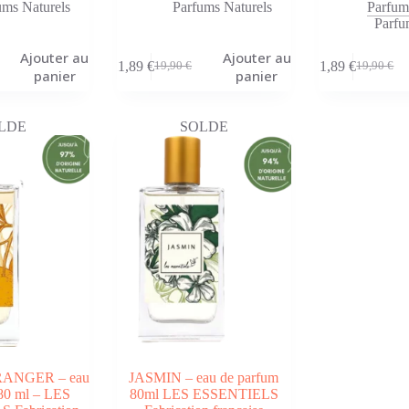
ums Naturels
Parfums Naturels
Parfum
Parfu
Ajouter au
Ajouter au
11,89
€
11,89
€
19,90
€
19,90
€
Le
Le
Le
Le
panier
panier
prix
prix
prix
prix
initial
actuel
initial
actuel
était :
est :
était :
est :
LDE
SOLDE
19,90 €.
11,89 €.
19,90 €.
11,89 €.
ANGER – eau
JASMIN – eau de parfum
80 ml – LES
80ml LES ESSENTIELS