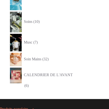
10
produits
Soins
10
7
produits
Musc
7
32
produits
Soin Mains
32
CALENDRIER DE L'AVANT
6
6
produits
Produits populaire