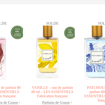
ié
us
LDE
SOLDE
SO
cent
us
cien
de parfum 80
VANILLE – eau de parfum
PATCHOULI
ESSENTIELS
80 ml – LES ESSENTIELS
parfum 8
n française
Fabrication française
ESSENTIELS 
franç
ms de Grasse
/
Parfums de Grasse
/