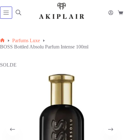
Passer
au
contenu
Panier
d’achat
Parfums Luxe
Accueil
BOSS Bottled Absolu Parfum Intense 100ml
SOLDE