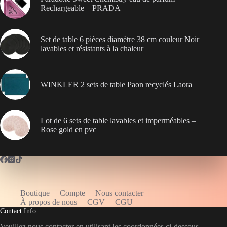
Rechargeable – PRADA
Set de table 6 pièces diamètre 38 cm couleur Noir
lavables et résistants à la chaleur
WINKLER 2 sets de table Paon recyclés Laora
Lot de 6 sets de table lavables et imperméables –
Rose gold en pvc
Boutique
Compte
Nous contacter
WELCOME5
À propos de nous
CGV
CGU
Contact Info
Veuillez nous contacter en utilisant les coordonnées ci-dessous