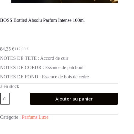
BOSS Bottled Absolu Parfum Intense 100ml
84,35
€
117,00
€
Le
Le
prix
prix
NOTES DE TETE : Accord de cuir
initial
actuel
était :
est :
NOTES DE COEUR : Essance de patchouli
117,00 €.
84,35 €.
NOTES DE FOND : Essence de bois de cèdre
3 en stock
quantité
Ajouter au panier
de
BOSS
Bottled
Absolu
Catégorie :
Parfums Luxe
Parfum
Intense
100ml