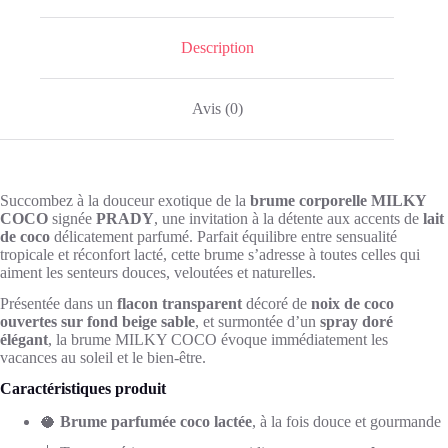
cheveux
-
Prady
Description
Avis (0)
Succombez à la douceur exotique de la
brume corporelle MILKY
COCO
signée
PRADY
, une invitation à la détente aux accents de
lait
de coco
délicatement parfumé. Parfait équilibre entre sensualité
tropicale et réconfort lacté, cette brume s’adresse à toutes celles qui
aiment les senteurs douces, veloutées et naturelles.
Présentée dans un
flacon transparent
décoré de
noix de coco
ouvertes sur fond beige sable
, et surmontée d’un
spray doré
élégant
, la brume MILKY COCO évoque immédiatement les
vacances au soleil et le bien-être.
Caractéristiques produit
🥥
Brume parfumée coco lactée
, à la fois douce et gourmande