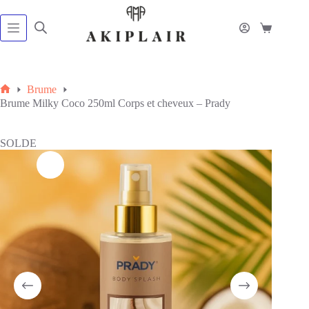
Passer
au
contenu
Panier
d’achat
Brume
Accueil
Brume Milky Coco 250ml Corps et cheveux – Prady
SOLDE