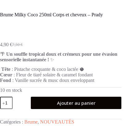
Brume Milky Coco 250ml Corps et cheveux – Prady
4,90
€
7,50
€
Le
Le
prix
prix
🌴
Un souffle tropical doux et crémeux pour une évasion
initial
actuel
sensorielle instantanée !
✨
était :
est :
7,50 €.
4,90 €.
Tête
: Pistache croquante & coco lactée 🥥
Cœur
: Fleur de tiaré solaire & caramel fondant
Fond
: Vanille sucrée & musc doux enveloppant
10 en stock
quantité
Ajouter au panier
de
Brume
Milky
Coco
Catégories :
Brume
,
NOUVEAUTÉS
250ml
Corps
et