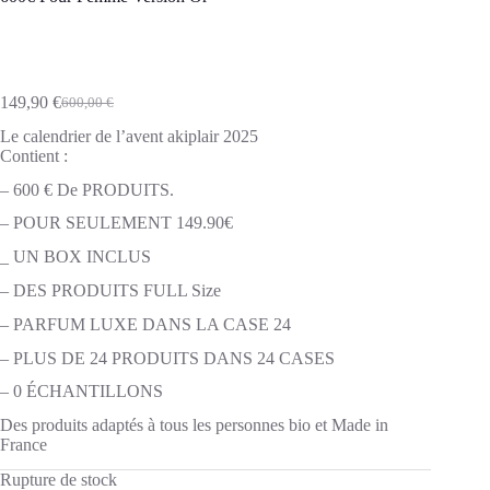
149,90
€
600,00
€
Le
Le
prix
prix
Le calendrier de l’avent akiplair 2025
initial
actuel
Contient :
était :
est :
600,00 €.
149,90 €.
– 600 € De PRODUITS.
– POUR SEULEMENT 149.90€
_ UN BOX INCLUS
– DES PRODUITS FULL Size
– PARFUM LUXE DANS LA CASE 24
– PLUS DE 24 PRODUITS DANS 24 CASES
– 0 ÉCHANTILLONS
Des produits adaptés à tous les personnes bio et Made in
France
Rupture de stock