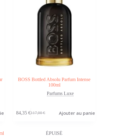
ur
BOSS Bottled Absolu Parfum Intense
100ml
Parfums Luxe
ier
Ajouter au panier
84,35
€
117,00
€
Le
Le
prix
prix
initial
actuel
était :
est :
ÉPUISÉ