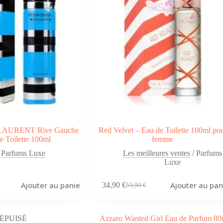
LAURENT Rive Gauche
Red Velvet – Eau de Toilette 100ml po
e Toilette 100ml
femme
Parfums Luxe
Les meilleures ventes
/
Parfums
Luxe
Ajouter au panier
Ajouter au pan
34,90
€
55,90
€
Le
Le
prix
prix
initial
actuel
était :
est :
ÉPUISÉ