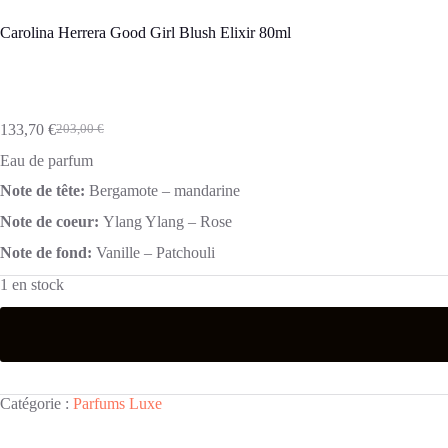
Carolina Herrera Good Girl Blush Elixir 80ml
133,70
€
203,00
€
Le
Le
prix
prix
Eau de parfum
initial
actuel
était :
est :
Note de tête:
Bergamote – mandarine
203,00 €.
133,70 €.
Note de coeur:
Ylang Ylang – Rose
Note de fond:
Vanille – Patchouli
1 en stock
Catégorie :
Parfums Luxe