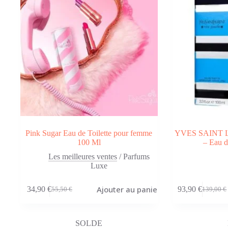
Pink Sugar Eau de Toilette pour femme
YVES SAINT 
100 Ml
– Eau d
Les meilleures ventes
/
Parfums
Luxe
Ajouter au panier
34,90
€
93,90
€
55,50
€
139,00
€
Le
Le
Le
Le
prix
prix
prix
prix
initial
actuel
initial
actuel
était :
est :
était :
est :
SOLDE