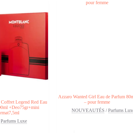
€.
55,90 €.
34,90 €.
Azzaro Wanted Girl Eau de Parfum 80
ffret Legend Red Eau
– pour femme
00ml +Deo75gr+mini
NOUVEAUTÉS
/
Parfums Lux
ormat7,5ml
Parfums Luxe