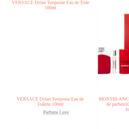
55,50 €.
34,90 €.
139,00 
93,90 €.
VERSACE Dylan Turquoise Eau de
MONTBLANC Co
Toilette 100ml
de parfum1
f
Parfums Luxe