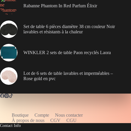
Rabanne Phantom In Red Parfum Élixir
Set de table 6 pièces diamètre 38 cm couleur Noir
lavables et résistants à la chaleur
WINKLER 2 sets de table Paon recyclés Laora
Lot de 6 sets de table lavables et imperméables –
Rose gold en pvc
Boutique
Compte
Nous contacter
WELCOME5
À propos de nous
CGV
CGU
Contact Info