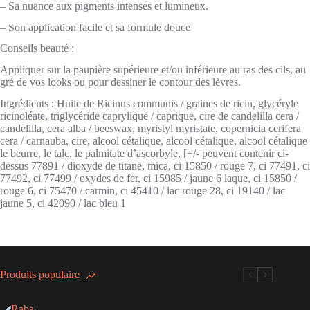
– Sa nuance aux pigments intenses et lumineux.
– Son application facile et sa formule douce
Conseils beauté :
Appliquer sur la paupière supérieure et/ou inférieure au ras des cils, au
gré de vos looks ou pour dessiner le contour des lèvres.
Ingrédients : Huile de Ricinus communis / graines de ricin, glycéryle
ricinoléate, triglycéride caprylique / caprique, cire de candelilla cera /
candelilla, cera alba / beeswax, myristyl myristate, copernicia cerifera
cera / carnauba, cire, alcool cétalique, alcool cétalique, alcool cétalique
le beurre, le talc, le palmitate d’ascorbyle, [+/- peuvent contenir ci-
dessus 77891 / dioxyde de titane, mica, ci 15850 / rouge 7, ci 77491, ci
77492, ci 77499 / oxydes de fer, ci 15985 / jaune 6 laque, ci 15850 /
rouge 6, ci 75470 / carmin, ci 45410 / lac rouge 28, ci 19140 / lac
jaune 5, ci 42090 / lac bleu 1
Produits populaire