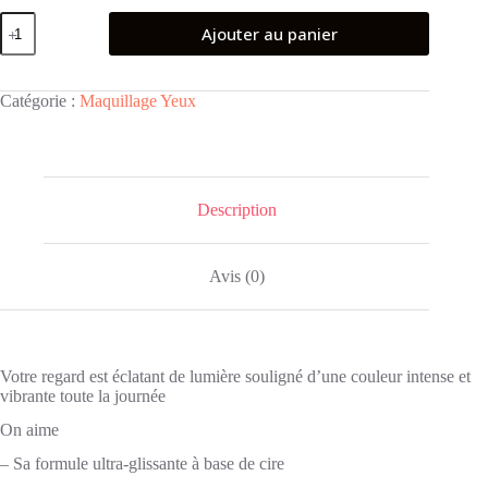
quantité
Ajouter au panier
de
Crayon
Khol
330
Catégorie :
Maquillage Yeux
Coralista
-
Color
Show
MAYBELLINE
NEW
Description
YORK
Avis (0)
Votre regard est éclatant de lumière souligné d’une couleur intense et
vibrante toute la journée
On aime
– Sa formule ultra-glissante à base de cire