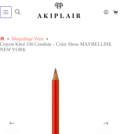
Passer
au
contenu
Panier
d’achat
Maquillage Yeux
Accueil
Crayon Khol 330 Coralista – Color Show MAYBELLINE
NEW YORK