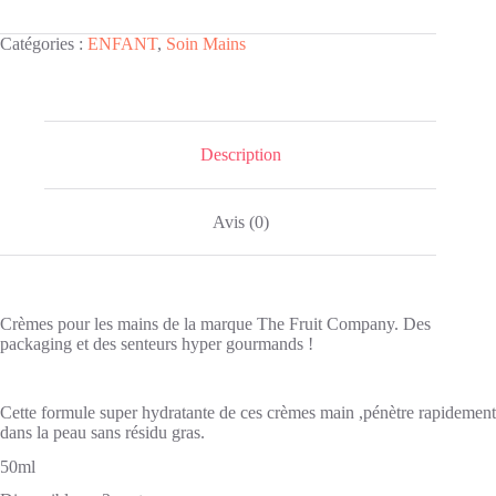
pour
les
Catégories :
ENFANT
,
Soin Mains
mains
Ananas
🍍
50ml
The
Fruit
Description
Company
Avis (0)
Crèmes pour les mains de la marque The Fruit Company. Des
packaging et des senteurs hyper gourmands !
Cette formule super hydratante de ces crèmes main ,pénètre rapidement
dans la peau sans résidu gras.
50ml