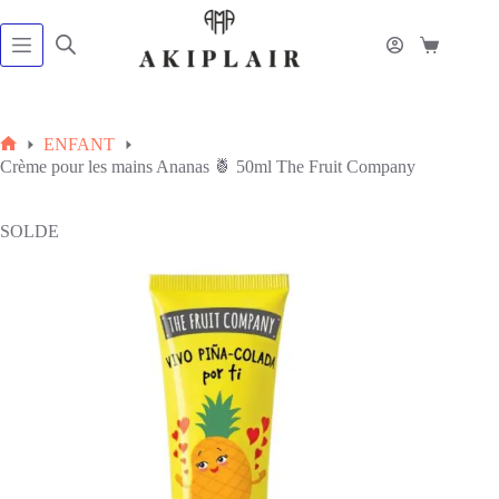
Passer
au
contenu
Panier
d’achat
ENFANT
Accueil
Crème pour les mains Ananas 🍍 50ml The Fruit Company
SOLDE