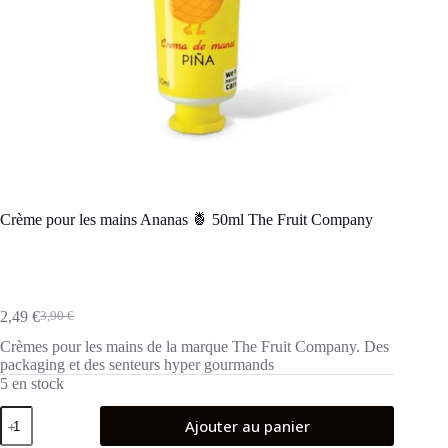
Crème pour les mains Ananas 🍍 50ml The Fruit Company
2,49
€
3,90
€
Le
Le
prix
prix
Crèmes pour les mains de la marque The Fruit Company. Des
initial
actuel
packaging et des senteurs hyper gourmands
était :
est :
5 en stock
3,90 €.
2,49 €.
quantité
Ajouter au panier
de
Crème