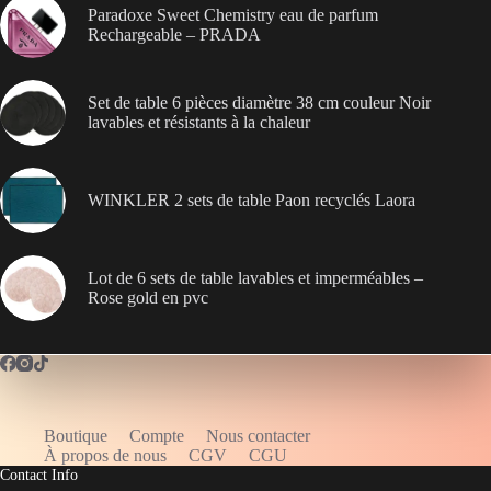
Paradoxe Sweet Chemistry eau de parfum
Rechargeable – PRADA
Set de table 6 pièces diamètre 38 cm couleur Noir
lavables et résistants à la chaleur
WINKLER 2 sets de table Paon recyclés Laora
Lot de 6 sets de table lavables et imperméables –
Rose gold en pvc
Boutique
Compte
Nous contacter
WELCOME5
À propos de nous
CGV
CGU
Contact Info