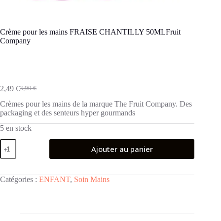
Crème pour les mains FRAISE CHANTILLY 50MLFruit
Company
2,49
€
3,90
€
Le
Le
prix
prix
Crèmes pour les mains de la marque The Fruit Company. Des
initial
actuel
packaging et des senteurs hyper gourmands
était :
est :
3,90 €.
2,49 €.
5 en stock
quantité
Ajouter au panier
de
Crème
pour
les
Catégories :
ENFANT
,
Soin Mains
mains
FRAISE
CHANTILLY
50MLFruit
Company