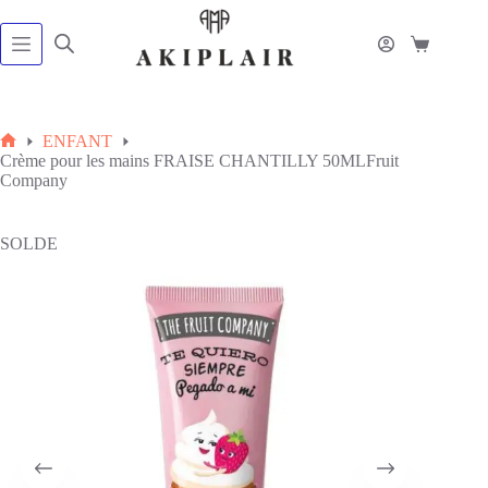
Passer
au
contenu
Panier
d’achat
ENFANT
Accueil
Crème pour les mains FRAISE CHANTILLY 50MLFruit
Company
SOLDE