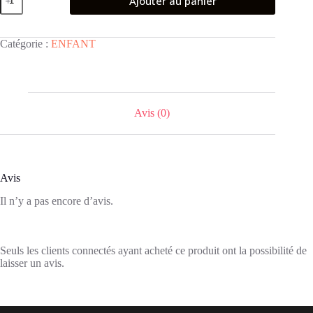
Ajouter au panier
de
EAU
DE
TOILETTE
Catégorie :
ENFANT
THE
FRUIT
COMPANY
FRAISE
CHANTILLY
40Ml
Avis (0)
Avis
Il n’y a pas encore d’avis.
Seuls les clients connectés ayant acheté ce produit ont la possibilité de
laisser un avis.