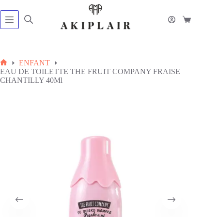
Passer
au
contenu
Panier
d’achat
ENFANT
Accueil
EAU DE TOILETTE THE FRUIT COMPANY FRAISE
CHANTILLY 40Ml