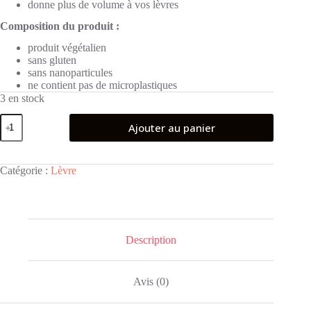
4,20 €.
3,60 €.
donne plus de volume à vos lèvres
Composition du produit :
produit végétalien
sans gluten
sans nanoparticules
ne contient pas de microplastiques
3 en stock
quantité
Ajouter au panier
de
essence
SO
CHERRY
Catégorie :
Lèvre
happy
brillant
à
lèvres
avec
des
Description
peptides
teinte
Cherry
Avis (0)
Baby!
10
ml