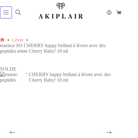
Passer
au
contenu
Panier
d’achat
Lèvre
Accueil
essence SO CHERRY happy brillant à lèvres avec des
peptides teinte Cherry Baby! 10 ml
SOLDE