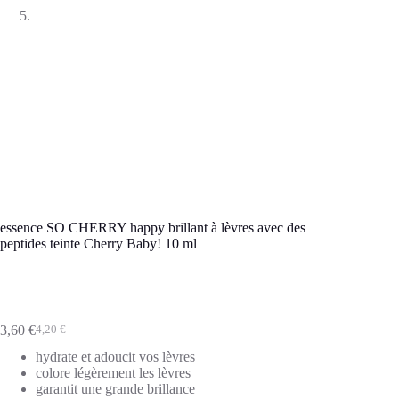
essence SO CHERRY happy brillant à lèvres avec des
peptides teinte Cherry Baby! 10 ml
3,60
€
4,20
€
Le
Le
prix
prix
hydrate et adoucit vos lèvres
initial
actuel
colore légèrement les lèvres
était :
est :
garantit une grande brillance