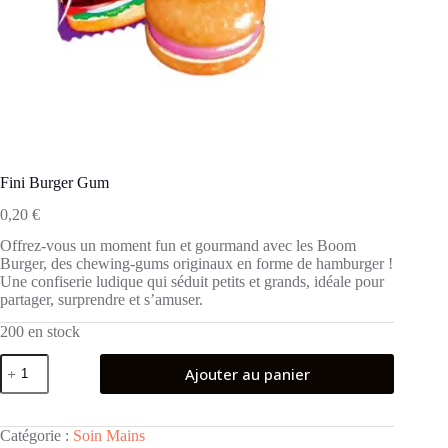
Fini Burger Gum
0,20
€
Offrez-vous un moment fun et gourmand avec les Boom
Burger, des chewing-gums originaux en forme de hamburger !
Une confiserie ludique qui séduit petits et grands, idéale pour
partager, surprendre et s’amuser.
200 en stock
quantité
Ajouter au panier
de
Fini
Burger
Gum
Catégorie :
Soin Mains