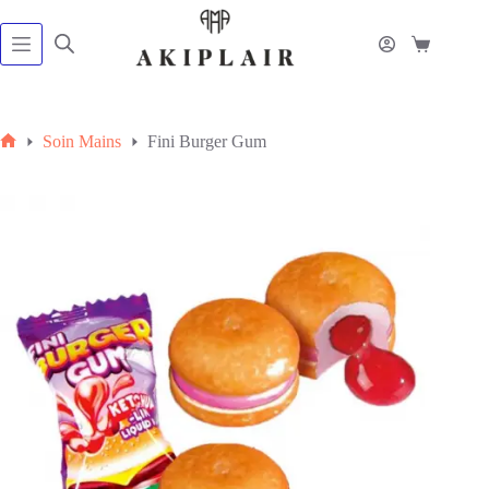
Passer
au
contenu
Panier
d’achat
Soin Mains
Fini Burger Gum
Accueil