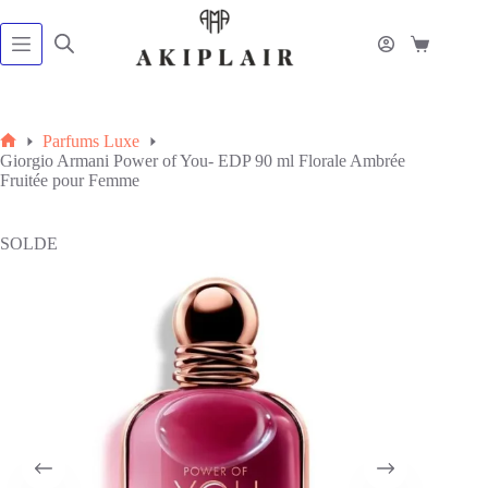
Passer
au
contenu
Panier
d’achat
Parfums Luxe
Accueil
Giorgio Armani Power of You- EDP 90 ml Florale Ambrée
Fruitée pour Femme
SOLDE