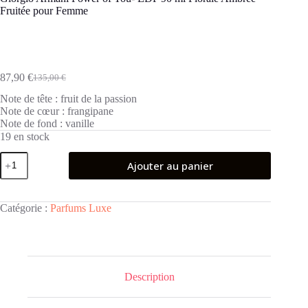
Fruitée pour Femme
87,90
€
135,00
€
Le
Le
prix
prix
Note de tête :
fruit de la passion
initial
actuel
Note de cœur :
frangipane
était :
est :
Note de fond :
vanille
135,00 €.
87,90 €.
19 en stock
quantité
Ajouter au panier
de
Giorgio
Armani
Power
Catégorie :
Parfums Luxe
of
You-
EDP
90
ml
Florale
Description
Ambrée
Fruitée