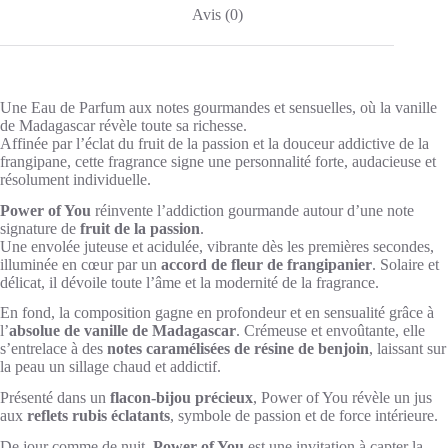
pour
Avis (0)
Femme
Une Eau de Parfum aux notes gourmandes et sensuelles, où la vanille
de Madagascar révèle toute sa richesse.
Affinée par l’éclat du fruit de la passion et la douceur addictive de la
frangipane, cette fragrance signe une personnalité forte, audacieuse et
résolument individuelle.
Power of You
réinvente l’addiction gourmande autour d’une note
signature de
fruit de la passion
.
Une envolée juteuse et acidulée, vibrante dès les premières secondes,
illuminée en cœur par un
accord de fleur de frangipanier
. Solaire et
délicat, il dévoile toute l’âme et la modernité de la fragrance.
En fond, la composition gagne en profondeur et en sensualité grâce à
l’
absolue de vanille de Madagascar
. Crémeuse et envoûtante, elle
s’entrelace à des
notes caramélisées de résine de benjoin
, laissant sur
la peau un sillage chaud et addictif.
Présenté dans un
flacon-bijou précieux
, Power of You révèle un jus
aux
reflets rubis éclatants
, symbole de passion et de force intérieure.
De jour comme de nuit,
Power of You
est une invitation à capter la