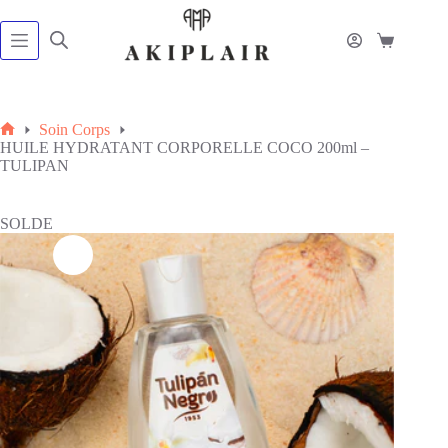
Passer
au
contenu
Panier
d’achat
Soin Corps
Accueil
HUILE HYDRATANT CORPORELLE COCO 200ml –
TULIPAN
SOLDE