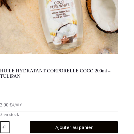
HUILE HYDRATANT CORPORELLE COCO 200ml –
TULIPAN
3,90
€
4,90
€
Le
Le
prix
prix
3 en stock
initial
actuel
était :
est :
quantité
Ajouter au panier
de
4,90 €.
3,90 €.
HUILE