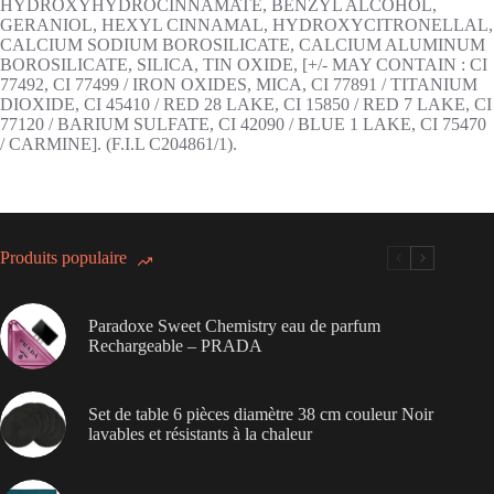
HYDROXYHYDROCINNAMATE, BENZYL ALCOHOL,
GERANIOL, HEXYL CINNAMAL, HYDROXYCITRONELLAL,
CALCIUM SODIUM BOROSILICATE, CALCIUM ALUMINUM
BOROSILICATE, SILICA, TIN OXIDE, [+/- MAY CONTAIN : CI
77492, CI 77499 / IRON OXIDES, MICA, CI 77891 / TITANIUM
DIOXIDE, CI 45410 / RED 28 LAKE, CI 15850 / RED 7 LAKE, CI
77120 / BARIUM SULFATE, CI 42090 / BLUE 1 LAKE, CI 75470
/ CARMINE]. (F.I.L C204861/1).
Produits populaire
Paradoxe Sweet Chemistry eau de parfum
Rechargeable – PRADA
Set de table 6 pièces diamètre 38 cm couleur Noir
lavables et résistants à la chaleur