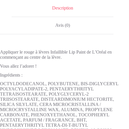
INFAILLIBLE
Lacquer
Description
Avis (0)
Appliquer le rouge à lèvres Infaillible Lip Paint de L’Oréal en
commençant au centre de la lèvre.
Vous allez l’adorer !
Ingrédients :
OCTYLDODECANOL, POLYBUTENE, BIS-DIGLYCERYL
POLYACYLADIPATE-2, PENTAERYTHRITYL
TETRAISOSTEARATE, POLYGLYCERYL-2
TRIISOSTEARATE, DISTEARDIMONIUM HECTORITE,
SILICA SILYLATE, CERA MICROCRISTALLINA /
MICROCRYSTALLINE WAX, ALUMINA, PROPYLENE
CARBONATE, PHENOXYETHANOL, TOCOPHERYL
ACETATE, PARFUM / FRAGRANCE, BHT,
PENTAERYTHRITYL TETRA-DI-T-BUTYL