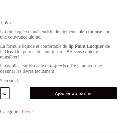
1,59
€
Un fini laqué velouté enrichi de pigments
bleu intense
pour
une couvrance ultime.
La formule liquide et confortable du
lip Paint Lacquer de
L’Oréal
lui permet de tenir jusqu’à 8H sans couler ni
transférer!
Un applicateur biseauté ultra-précis offre le pouvoir de
dessiner les lèvres facilement
5 en stock
quantité
Ajouter au panier
de
L'ORÉAL
PARIS
109
Catégorie :
Lèvre
Bye
Felicia
LIP
PAINT