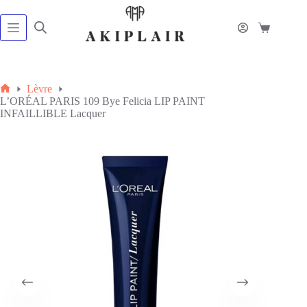
Passer
au
contenu
Panier
d’achat
Lèvre
Accueil
L’ORÉAL PARIS 109 Bye Felicia LIP PAINT
INFAILLIBLE Lacquer