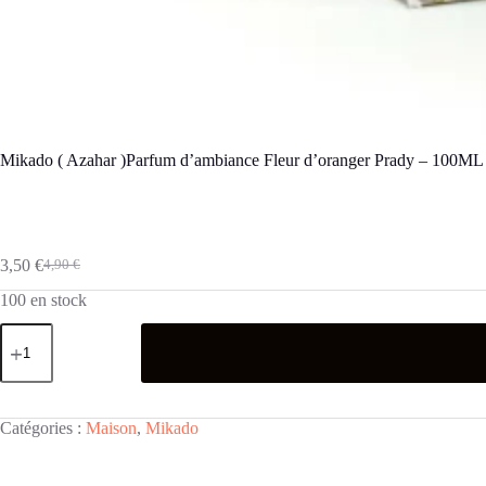
Mikado ( Azahar )Parfum d’ambiance Fleur d’oranger Prady – 100ML
3,50
€
4,90
€
Le
Le
prix
prix
100 en stock
initial
actuel
était :
est :
quantité
de
4,90 €.
3,50 €.
Mikado
(
Azahar
)Parfum
Catégories :
Maison
,
Mikado
d'ambiance
Fleur
d'oranger