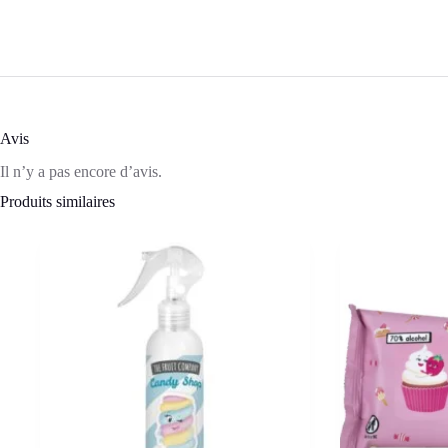
Prady
–
100ML
Avis
Il n’y a pas encore d’avis.
Produits similaires