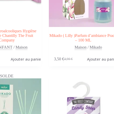
roalcooliques Hygiène
e Chantilly The Fruit
Mikado ( Lilly )Parfum d’ambiance Pra
Company
– 100 ML
NFANT
/
Maison
Maison
/
Mikado
Ajouter au panier
Ajouter au pan
3,50
€
4,90
€
Le
Le
prix
prix
initial
actuel
était :
est :
SOLDE
4,90 €.
3,50 €.