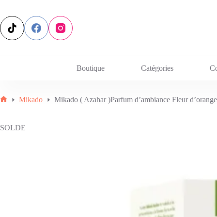
Passer
au
contenu
Boutique
Catégories
C
Mikado
Mikado ( Azahar )Parfum d’ambiance Fleur d’orang
Accueil
SOLDE