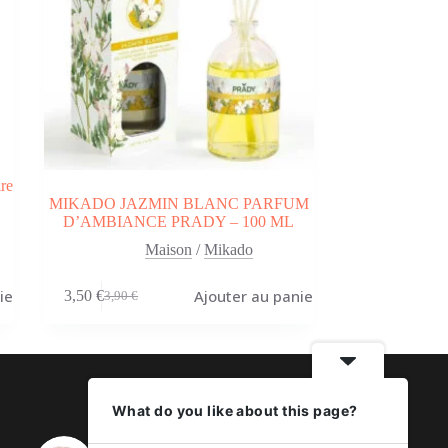
re
MIKADO JAZMIN BLANC PARFUM
D’AMBIANCE PRADY – 100 ML
Maison
/
Mikado
ier
Ajouter au panier
3,50
€
3,90
€
Le
Le
prix
prix
initial
actuel
était :
est :
3,90 €.
3,50 €.
What do you like about this page?
Lot de 6 sets de table lavables