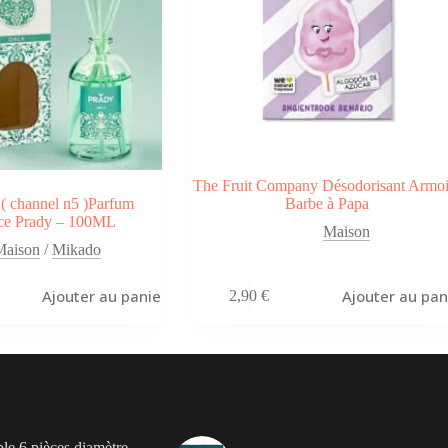
The Fruit Company Désodorisant Armoi
( channel n5 )Parfum
Barbe à Papa
ce Prady – 100ML
Maison
Maison
/
Mikado
Ajouter au panier
Ajouter au pan
2,90
€
ble 6 pièces diamètre