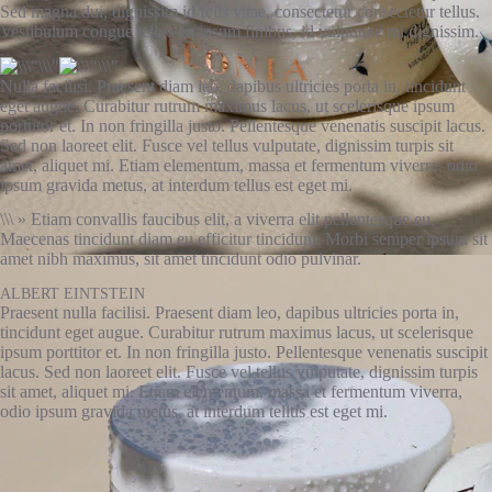
Sed magna dui, dignissim id felis vitae, consectetur consectetur tellus.
Vestibulum congue tellus eu ipsum finibus, id vulputate mi dignissim.
Nulla facilisi. Praesent diam leo, dapibus ultricies porta in, tincidunt
eget augue. Curabitur rutrum maximus lacus, ut scelerisque ipsum
porttitor et. In non fringilla justo. Pellentesque venenatis suscipit lacus.
Sed non laoreet elit. Fusce vel tellus vulputate, dignissim turpis sit
amet, aliquet mi. Etiam elementum, massa et fermentum viverra, odio
ipsum gravida metus, at interdum tellus est eget mi.
\\\ » Etiam convallis faucibus elit, a viverra elit pellentesque eu.
Maecenas tincidunt diam eu efficitur tincidunt. Morbi semper ipsum sit
amet nibh maximus, sit amet tincidunt odio pulvinar.
ALBERT EINTSTEIN
Praesent nulla facilisi. Praesent diam leo, dapibus ultricies porta in,
tincidunt eget augue. Curabitur rutrum maximus lacus, ut scelerisque
ipsum porttitor et. In non fringilla justo. Pellentesque venenatis suscipit
lacus. Sed non laoreet elit. Fusce vel tellus vulputate, dignissim turpis
sit amet, aliquet mi. Etiam elementum, massa et fermentum viverra,
odio ipsum gravida metus, at interdum tellus est eget mi.