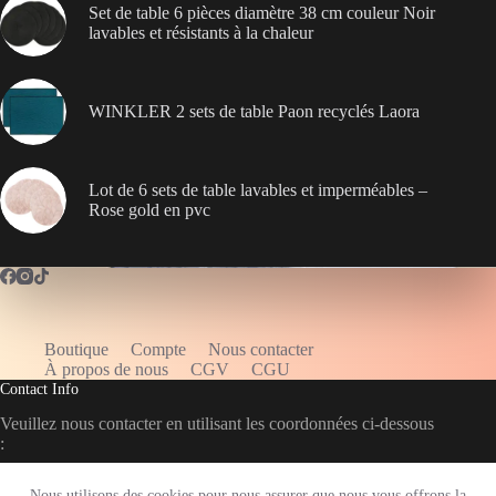
Set de table 6 pièces diamètre 38 cm couleur Noir
lavables et résistants à la chaleur
WINKLER 2 sets de table Paon recyclés Laora
Lot de 6 sets de table lavables et imperméables –
Rose gold en pvc
Boutique
Compte
Nous contacter
WELCOME5
À propos de nous
CGV
CGU
Contact Info
Veuillez nous contacter en utilisant les coordonnées ci-dessous
:
Email :
Adresse :
Nous utilisons des cookies pour nous assurer que nous vous offrons la