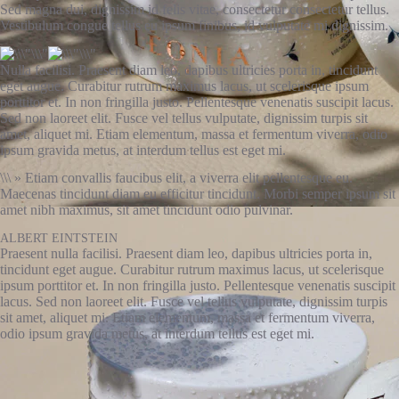
Sed magna dui, dignissim id felis vitae, consectetur consectetur tellus.
Vestibulum congue tellus eu ipsum finibus, id vulputate mi dignissim.
Nulla facilisi. Praesent diam leo, dapibus ultricies porta in, tincidunt
eget augue. Curabitur rutrum maximus lacus, ut scelerisque ipsum
porttitor et. In non fringilla justo. Pellentesque venenatis suscipit lacus.
Sed non laoreet elit. Fusce vel tellus vulputate, dignissim turpis sit
amet, aliquet mi. Etiam elementum, massa et fermentum viverra, odio
ipsum gravida metus, at interdum tellus est eget mi.
\\\ » Etiam convallis faucibus elit, a viverra elit pellentesque eu.
Maecenas tincidunt diam eu efficitur tincidunt. Morbi semper ipsum sit
amet nibh maximus, sit amet tincidunt odio pulvinar.
ALBERT EINTSTEIN
Praesent nulla facilisi. Praesent diam leo, dapibus ultricies porta in,
tincidunt eget augue. Curabitur rutrum maximus lacus, ut scelerisque
ipsum porttitor et. In non fringilla justo. Pellentesque venenatis suscipit
lacus. Sed non laoreet elit. Fusce vel tellus vulputate, dignissim turpis
sit amet, aliquet mi. Etiam elementum, massa et fermentum viverra,
odio ipsum gravida metus, at interdum tellus est eget mi.