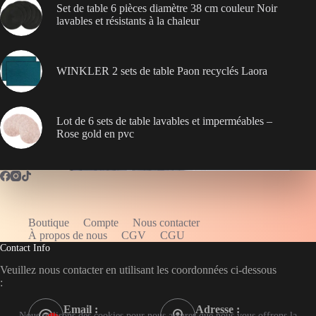
Set de table 6 pièces diamètre 38 cm couleur Noir
lavables et résistants à la chaleur
WINKLER 2 sets de table Paon recyclés Laora
Lot de 6 sets de table lavables et imperméables –
Rose gold en pvc
Boutique
Compte
Nous contacter
WELCOME5
À propos de nous
CGV
CGU
Contact Info
Veuillez nous contacter en utilisant les coordonnées ci-dessous
:
Email :
Adresse :
Nous utilisons des cookies pour nous assurer que nous vous offrons la