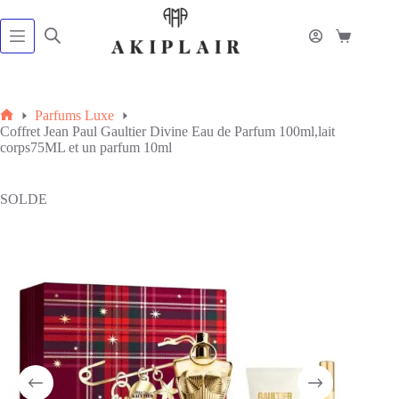
Passer
au
contenu
Panier
d’achat
Parfums Luxe
Accueil
Coffret Jean Paul Gaultier Divine Eau de Parfum 100ml,lait
corps75ML et un parfum 10ml
SOLDE