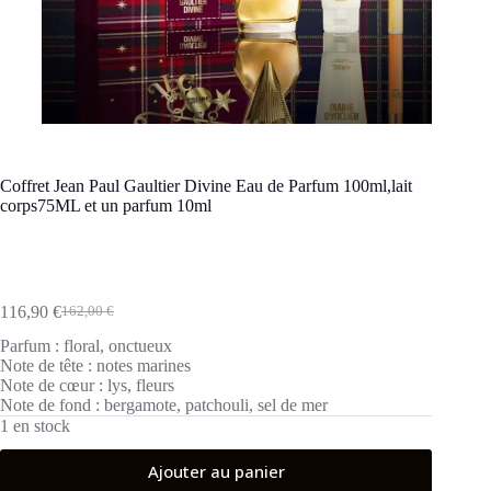
Coffret Jean Paul Gaultier Divine Eau de Parfum 100ml,lait
corps75ML et un parfum 10ml
116,90
€
162,00
€
Le
Le
prix
prix
Parfum :
floral, onctueux
initial
actuel
Note de tête :
notes marines
était :
est :
Note de cœur :
lys, fleurs
162,00 €.
116,90 €.
Note de fond :
bergamote, patchouli, sel de mer
1 en stock
Ajouter au panier