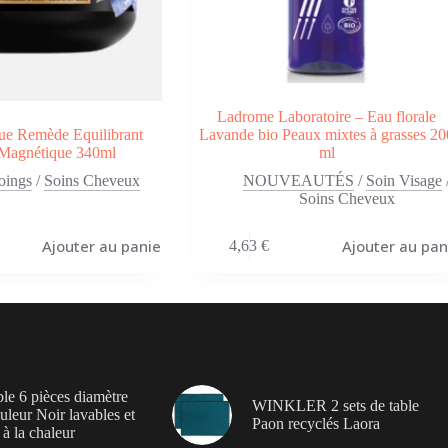
Ladrome Laboratoire – Eau florale
ue Remède Equilibrant
Lavande bio Peaux mixtes à grasses 20
Magnétique 340ml
ml
oings
/
Soins Cheveux
NOUVEAUTÉS
/
Soin Visage
Soins Cheveux
Ajouter au panier
Ajouter au pan
4,63
€
ble 6 pièces diamètre
WINKLER 2 sets de table
leur Noir lavables et
Paon recyclés Laora
 à la chaleur