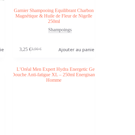
Garnier Shampooing Equilibrant Charbon
Magnétique & Huile de Fleur de Nigelle
250ml
Shampoings
ier
Ajouter au panier
3,25
€
3,90
€
Le
Le
prix
prix
initial
actuel
était :
est :
3,90 €.
3,25 €.