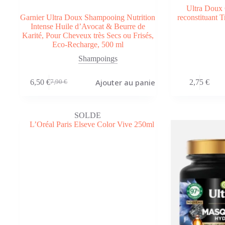
Ultra Doux
Garnier Ultra Doux Shampooing Nutrition
reconstituant 
Intense Huile d’Avocat & Beurre de
Karité, Pour Cheveux très Secs ou Frisés,
Eco-Recharge, 500 ml
Shampoings
Ajouter au panier
6,50
€
2,75
€
7,90
€
Le
Le
prix
prix
initial
actuel
était :
est :
SOLDE
7,90 €.
6,50 €.