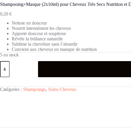
Shampooing+Masque (2x10ml) pour Cheveux Très Secs Nutrition et 
0,20
€
Nettoie en douceur
Nourrit intensément les cheveux
Apporte douceur et souplesse
Révèle la brillance naturelle
Sublime la chevelure sans l’alourdir
Convient aux cheveux en manque de nutrition
5 en stock
quantité
de
Shampooing+Masque
(2x10ml)
pour
Cheveux
Catégories :
Shampoings
,
Soins Cheveux
Très
Secs
Nutrition
et
Douceur
Oléo
Suprême
de