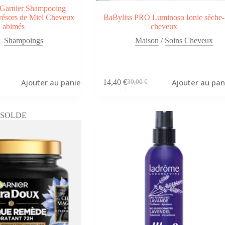
 Garnier Shampooing
Trésors de Miel Cheveux
BaByliss PRO Luminoso Ionic sèche-
abimés
cheveux
Shampoings
Maison
/
Soins Cheveux
Ajouter au panier
Ajouter au pan
14,40
€
30,00
€
Le
Le
prix
prix
initial
actuel
était :
est :
SOLDE
30,00 €.
14,40 €.