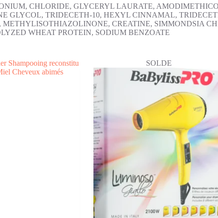
IMONIUM, CHLORIDE, GLYCERYL LAURATE, AMODIMETHIC
 GLYCOL, TRIDECETH-10, HEXYL CINNAMAL, TRIDECETH-
THYLISOTHIAZOLINONE, CREATINE, SIMMONDSIA CHINE
ROLYZED WHEAT PROTEIN, SODIUM BENZOATE
SOLDE