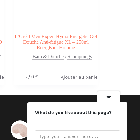
L’Oréal Men Expert Hydra Energetic Gel
0
Douche Anti-fatigue XL – 250ml
Energisant Homme
/
Bain & Douche
/
Shampoings
ier
Ajouter au panier
2,90
€
What do you like about this page?
Lot de 6 sets de table lavables
et imperméables – Rose gold
en pvc