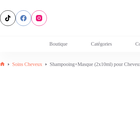
Passer
au
contenu
Boutique
Catégories
C
Soins Cheveux
Shampooing+Masque (2x10ml) pour Cheveux T
Accueil