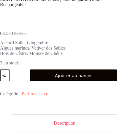
Rechargeable
68,53
€
95,00
€
Le
Le
prix
prix
Accord Salin, Gingembre
initial
actuel
Algues marines, Vetiver des Sables
était :
est :
Bois de Cèdre, Mousse de Chêne
95,00 €.
68,53 €.
3 en stock
quantité
Ajouter au panier
de
ISSEY
MIYAKE
Le
Catégorie :
Parfums Luxe
Sel
D'Issey
Eau
de
parfum
50ml
Description
Rechargeable