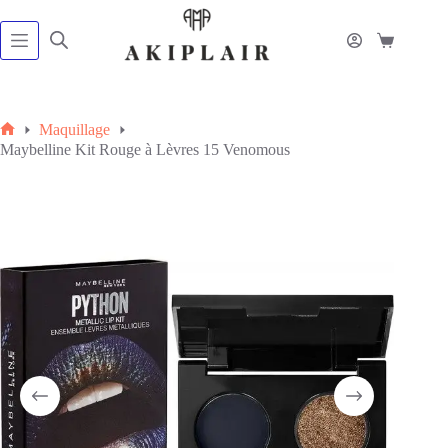
Passer
au
contenu
Panier
d’achat
Maquillage
Accueil
Maybelline Kit Rouge à Lèvres 15 Venomous