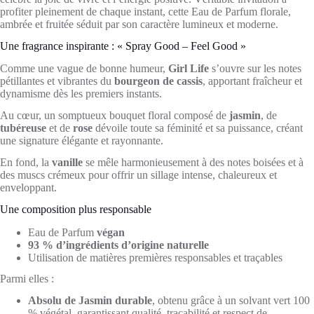
profiter pleinement de chaque instant, cette Eau de Parfum florale,
ambrée et fruitée séduit par son caractère lumineux et moderne.
Une fragrance inspirante : « Spray Good – Feel Good »
Comme une vague de bonne humeur,
Girl Life
s’ouvre sur les notes
pétillantes et vibrantes du
bourgeon de cassis
, apportant fraîcheur et
dynamisme dès les premiers instants.
Au cœur, un somptueux bouquet floral composé de
jasmin
, de
tubéreuse
et de
rose
dévoile toute sa féminité et sa puissance, créant
une signature élégante et rayonnante.
En fond, la
vanille
se mêle harmonieusement à des notes boisées et à
des muscs crémeux pour offrir un sillage intense, chaleureux et
enveloppant.
Une composition plus responsable
Eau de Parfum
végan
93 % d’ingrédients d’origine naturelle
Utilisation de matières premières responsables et traçables
Parmi elles :
Absolu de Jasmin durable
, obtenu grâce à un solvant vert 100
% végétal, garantissant qualité, traçabilité et respect de