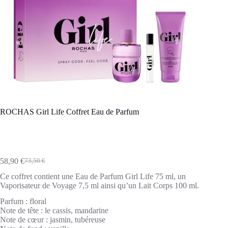
ROCHAS Girl Life Coffret Eau de Parfum
58,90
€
73,50
€
Le
Le
prix
prix
Ce coffret contient une Eau de Parfum Girl Life 75 ml, un
initial
actuel
Vaporisateur de Voyage 7,5 ml ainsi qu’un Lait Corps 100 ml.
était :
est :
73,50 €.
58,90 €.
Parfum :
floral
Note de tête :
le cassis, mandarine
Note de cœur :
jasmin, tubéreuse