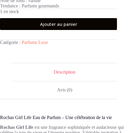
Note de fond :
vanille
Tendance :
Parfums gourmands
1 en stock
Ajouter au panier
Catégorie :
Parfums Luxe
Description
Avis (0)
Rochas Girl Life Eau de Parfum – Une célébration de la vie
Rochas Girl Life
est une fragrance sophistiquée et audacieuse qui
célèbre la joie de vivre et l’énergie positive. Véritable invitation à