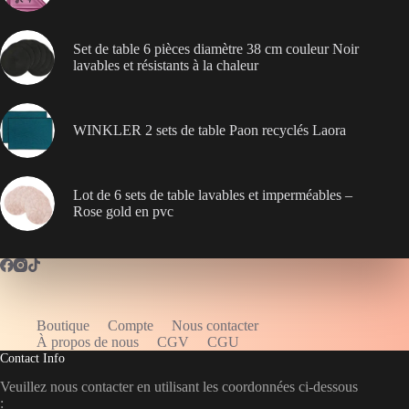
Set de table 6 pièces diamètre 38 cm couleur Noir
lavables et résistants à la chaleur
WINKLER 2 sets de table Paon recyclés Laora
Lot de 6 sets de table lavables et imperméables –
Rose gold en pvc
Boutique
Compte
Nous contacter
WELCOME5
À propos de nous
CGV
CGU
Contact Info
Veuillez nous contacter en utilisant les coordonnées ci-dessous
: