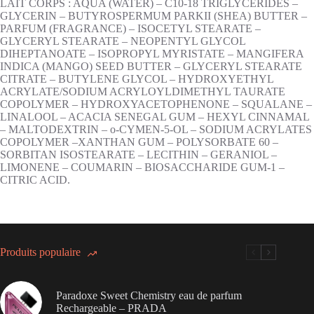
LAIT CORPS : AQUA (WATER) – C10-18 TRIGLYCERIDES –
GLYCERIN – BUTYROSPERMUM PARKII (SHEA) BUTTER –
PARFUM (FRAGRANCE) – ISOCETYL STEARATE –
GLYCERYL STEARATE – NEOPENTYL GLYCOL
DIHEPTANOATE – ISOPROPYL MYRISTATE – MANGIFERA
INDICA (MANGO) SEED BUTTER – GLYCERYL STEARATE
CITRATE – BUTYLENE GLYCOL – HYDROXYETHYL
ACRYLATE/SODIUM ACRYLOYLDIMETHYL TAURATE
COPOLYMER – HYDROXYACETOPHENONE – SQUALANE –
LINALOOL – ACACIA SENEGAL GUM – HEXYL CINNAMAL
– MALTODEXTRIN – o-CYMEN-5-OL – SODIUM ACRYLATES
COPOLYMER –XANTHAN GUM – POLYSORBATE 60 –
SORBITAN ISOSTEARATE – LECITHIN – GERANIOL –
LIMONENE – COUMARIN – BIOSACCHARIDE GUM-1 –
CITRIC ACID.
Produits populaire
Paradoxe Sweet Chemistry eau de parfum
Rechargeable – PRADA