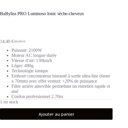
BaByliss PRO Luminoso Ionic sèche-cheveux
14,40
€
30,00
€
Le
Le
prix
prix
Puissant: 2100W
initial
actuel
Moteur AC longue durée
était :
est :
Vitesse d’air: 130km/h
30,00 €.
14,40 €.
Léger: 490g
Technologie ionique
Embout concentrateur biseauté à sortie ultra-fine (6mm
x 70mm) avec effet venturi: +20% de puissance
Filtre arrière amovible permettant un entretien rapide et
aisé
Cordon professionnel 2.70m
1 en stock
Ajouter au panier