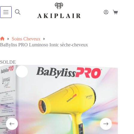
Passer
au
contenu
Panier
d’achat
Soins Cheveux
Accueil
BaByliss PRO Luminoso Ionic sèche-cheveux
SOLDE