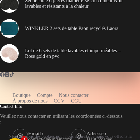
Set de table 6 pièces diamètre 38 cm couleur Noir
lavables et résistants à la chaleur
WINKLER 2 sets de table Paon recyclés Laora
Lot de 6 sets de table lavables et imperméables –
Rose gold en pvc
Boutique
Compte
Nous contacter
WELCOME5
À propos de nous
CGV
CGU
Contact Info
Veuillez nous contacter en utilisant les coordonnées ci-dessous
:
Email :
Adresse :
Nous utilisons des cookies pour nous assurer que nous vous offrons la
contact@akiplair.com
Haut-Vosges
1