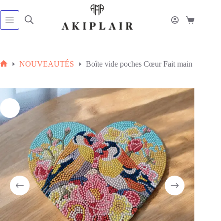
Passer
au
contenu
Panier
d’achat
NOUVEAUTÉS
Boîte vide poches Cœur Fait main
Accueil