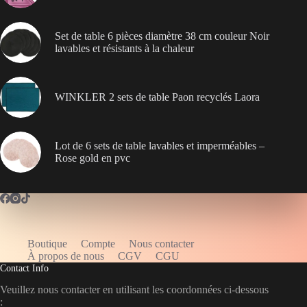
Set de table 6 pièces diamètre 38 cm couleur Noir
lavables et résistants à la chaleur
WINKLER 2 sets de table Paon recyclés Laora
Lot de 6 sets de table lavables et imperméables –
Rose gold en pvc
Boutique
Compte
Nous contacter
WELCOME5
À propos de nous
CGV
CGU
Contact Info
Veuillez nous contacter en utilisant les coordonnées ci-dessous
: