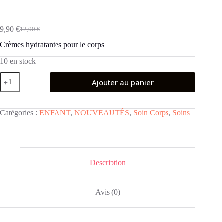
9,90
€
12,00
€
Le
Le
prix
prix
Crèmes hydratantes pour le corps
initial
actuel
était :
est :
10 en stock
12,00 €.
9,90 €.
quantité
Ajouter au panier
de
Chantilly
Beurre
pour
Catégories :
ENFANT
,
NOUVEAUTÉS
,
Soin Corps
,
Soins
le
Corps
Ourson
Guimauve
250ml
Description
Avis (0)