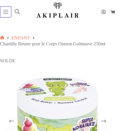
Passer
au
contenu
Panier
d’achat
ENFANT
Accueil
Chantilly Beurre pour le Corps Ourson Guimauve 250ml
SOLDE