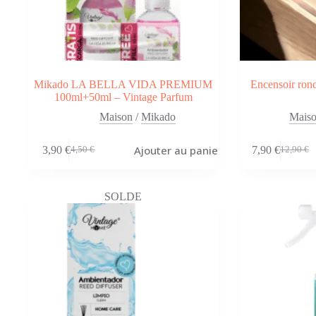
Mikado LA BELLA VIDA PREMIUM
Encensoir rond
100ml+50ml – Vintage Parfum
Maison
/
Mikado
Mais
Ajouter au panier
3,90
€
7,90
€
4,50
€
12,90
€
Le
Le
Le
Le
prix
prix
prix
prix
initial
actuel
initial
actuel
était :
est :
était :
est :
SOLDE
4,50 €.
3,90 €.
12,90 €.
7,90 €.