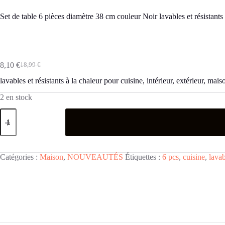
Set de table 6 pièces diamètre 38 cm couleur Noir lavables et résistants 
8,10
€
18,99
€
Le
Le
prix
prix
lavables et résistants à la chaleur pour cuisine, intérieur, extérieur, mais
initial
actuel
était :
est :
2 en stock
18,99 €.
8,10 €.
quantité
de
Set
de
table
6
Catégories :
Maison
,
NOUVEAUTÉS
Étiquettes :
6 pcs
,
cuisine
,
lava
pièces
diamètre
38
cm
couleur
Noir
lavables
et