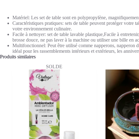
résistants
à
la
Matériel: Les set de table sont en polypropylène, magnifiquement c
chaleur
Caractéristiques pratiques: sets de table peuvent protéger votre t
votre environnement culinaire.
Facile à nettoyer: set de table lavable plastique,Facile à entreteni
brosse douce, ne pas laver à la machine ou utiliser une bille en ac
Multifonctionnel: Peut être utilisé comme napperons, napperon de ja
idéal pour les rassemblements intérieurs et extérieurs, les annivers
Produits similaires
SOLDE