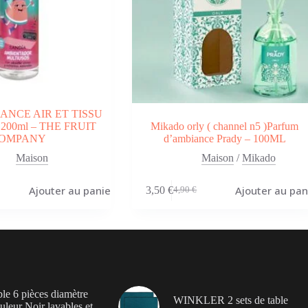
ANCE AIR ET TISSU
200ml – THE FRUIT
Mikado orly ( channel n5 )Parfum
OMPANY
d’ambiance Prady – 100ML
Maison
Maison
/
Mikado
Ajouter au panier
Ajouter au pan
3,50
€
4,90
€
Le
Le
prix
prix
initial
actuel
était :
est :
4,90 €.
3,50 €.
ble 6 pièces diamètre
WINKLER 2 sets de table
leur Noir lavables et