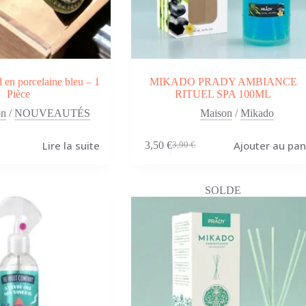
 en porcelaine bleu – 1
MIKADO PRADY AMBIANCE
Pièce
RITUEL SPA 100ML
on
/
NOUVEAUTÉS
Maison
/
Mikado
Lire la suite
Ajouter au pan
3,50
€
3,90
€
Le
Le
prix
prix
initial
actuel
était :
est :
SOLDE
3,90 €.
3,50 €.