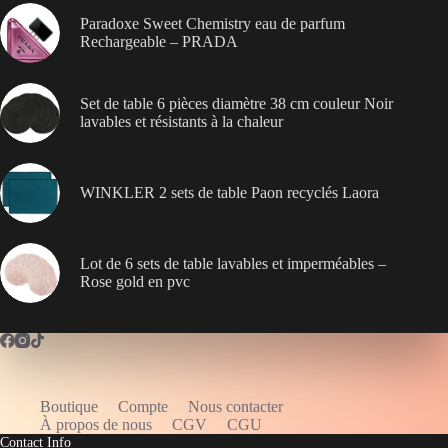
Paradoxe Sweet Chemistry eau de parfum
Rechargeable – PRADA
Set de table 6 pièces diamètre 38 cm couleur Noir
lavables et résistants à la chaleur
WINKLER 2 sets de table Paon recyclés Laora
Lot de 6 sets de table lavables et imperméables –
Rose gold en pvc
Boutique
Compte
Nous contacter
WELCOME5
À propos de nous
CGV
CGU
Contact Info