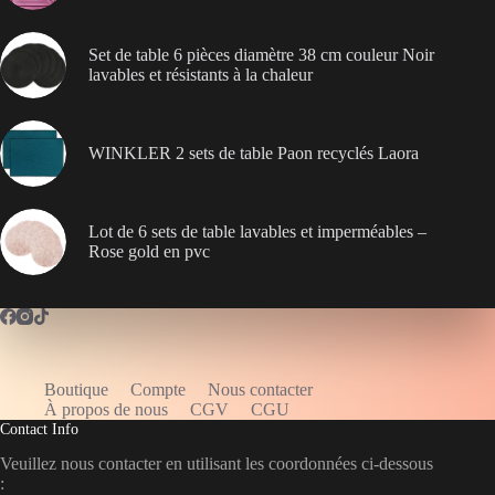
Set de table 6 pièces diamètre 38 cm couleur Noir
lavables et résistants à la chaleur
WINKLER 2 sets de table Paon recyclés Laora
Lot de 6 sets de table lavables et imperméables –
Rose gold en pvc
Boutique
Compte
Nous contacter
WELCOME5
À propos de nous
CGV
CGU
Contact Info
Veuillez nous contacter en utilisant les coordonnées ci-dessous
: