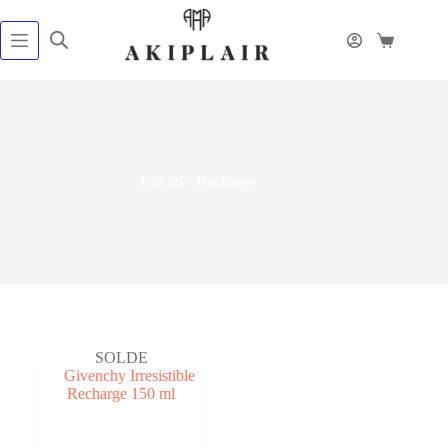
Passer
au
contenu
Panier
d’achat
150 ml - Recharge
SOLDE