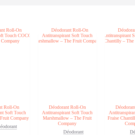
ié
us
cent
us
cien
t Roll-On
Déodorant Roll-On
Déodoran
ant Soft Touch
Antitranspirant Soft Touch
Antitranspira
Fruit Company
Marshmallow – The Fruit
Fraise Chantil
Company
Com
éodorant
Déodorant
Dé