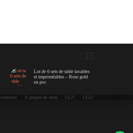
Lot de 6 sets de table lavables
et imperméables – Rose gold
en pvc
contacter
À propos de nous
CGV
CGU