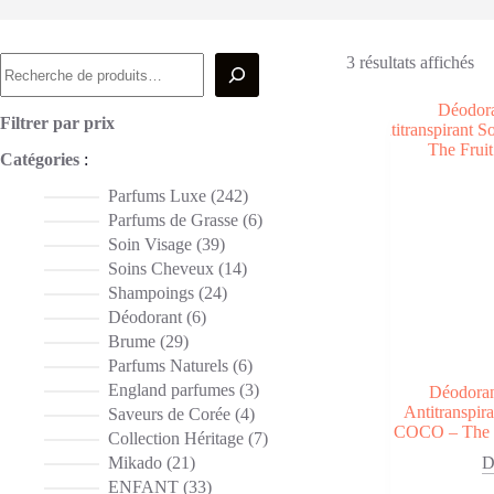
Recherche
Tr
3 résultats affichés
du
pl
ré
Filtrer par prix
au
Catégories
:
pl
an
242
Parfums Luxe
242
produits
6
Parfums de Grasse
6
produits
39
Soin Visage
39
produits
14
Soins Cheveux
14
produits
24
Shampoings
24
produits
6
Déodorant
6
produits
29
Brume
29
produits
6
Parfums Naturels
6
produits
3
England parfumes
3
Déodoran
produits
Antitranspir
4
Saveurs de Corée
4
COCO – The 
produits
7
Collection Héritage
7
produits
21
Mikado
21
D
produits
33
ENFANT
33