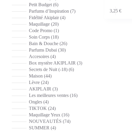
produits
6
Petit Budget
6
produits
3,25
€
7
Parfums d’Inspiration
7
produits
4
Fidélité Akiplair
4
produits
20
Maquillage
20
produits
1
Code Promo
1
produit
18
Soin Corps
18
produits
26
Bain & Douche
26
produits
30
Parfums Dubai
30
produits
4
Accesoires
4
produits
3
Box mystère AKIPLAIR
3
produits
6
Secrets de Nuit (-18)
6
produits
44
Maison
44
produits
24
Lèvre
24
produits
3
AKIPLAIR
3
produits
16
Les meilleures ventes
16
produits
4
Ongles
4
produits
24
TIKTOK
24
produits
16
Maquillage Yeux
16
produits
74
NOUVEAUTÉS
74
produits
4
SUMMER
4