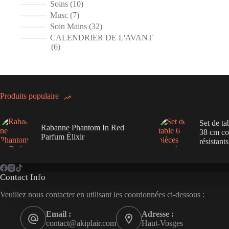
produits
10
Soins
10
produits
7
Musc
7
produits
32
Soin Mains
32
produits
CALENDRIER DE L'AVANT
6
6
produits
Produits populaire
Set de ta
Rabanne Phantom In Red
38 cm cou
Parfum Élixir
résistants
Contact Info
Veuillez nous contacter en utilisant les coordonnées ci-dessous :
Email :
Adresse :
contact@akiplair.com
Haut-Vosges