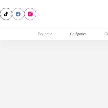
Passer
au
contenu
Boutique
Catégories
C