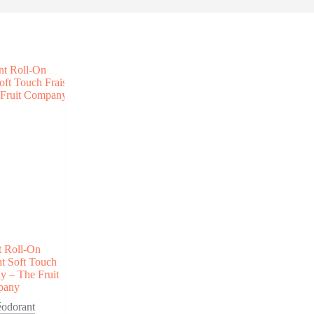
t Roll-On
nt Soft Touch
ly – The Fruit
pany
odorant