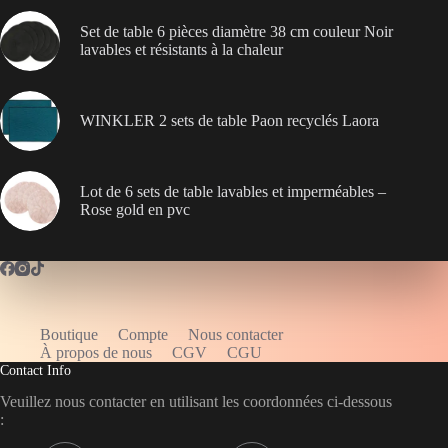
Set de table 6 pièces diamètre 38 cm couleur Noir
lavables et résistants à la chaleur
WINKLER 2 sets de table Paon recyclés Laora
Lot de 6 sets de table lavables et imperméables –
Rose gold en pvc
Boutique
Compte
Nous contacter
WELCOME5
À propos de nous
CGV
CGU
Contact Info
Veuillez nous contacter en utilisant les coordonnées ci-dessous
: