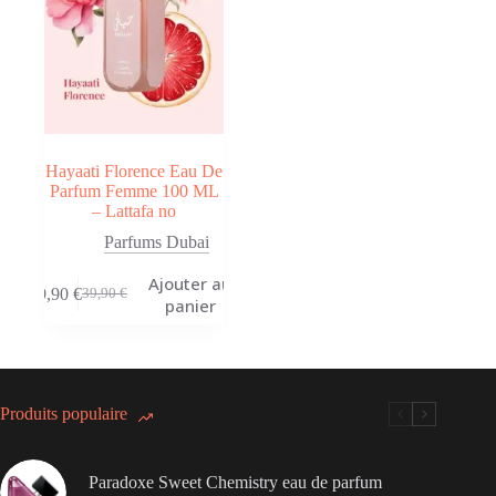
Hayaati Florence Eau De
Parfum Femme 100 ML
– Lattafa no
Parfums Dubai
Ajouter au
19,90
€
39,90
€
Le
Le
panier
prix
prix
initial
actuel
était :
est :
39,90 €.
19,90 €.
Produits populaire
Paradoxe Sweet Chemistry eau de parfum