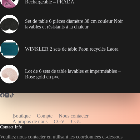
Rechargeable – PRADA
Set de table 6 pièces diamètre 38 cm couleur Noir
lavables et résistants à la chaleur
WINKLER 2 sets de table Paon recyclés Laora
Lot de 6 sets de table lavables et imperméables –
Rose gold en pvc
Boutique
Compte
Nous contacter
WELCOME5
À propos de nous
CGV
CGU
Contact Info
Veuillez nous contacter en utilisant les coordonnées ci-dessous