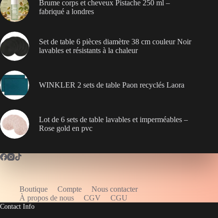
Brume corps et cheveux Pistache 250 ml –
fabriqué a londres
Set de table 6 pièces diamètre 38 cm couleur Noir
lavables et résistants à la chaleur
WINKLER 2 sets de table Paon recyclés Laora
Lot de 6 sets de table lavables et imperméables –
Rose gold en pvc
Boutique
Compte
Nous contacter
WELCOME5
À propos de nous
CGV
CGU
Contact Info