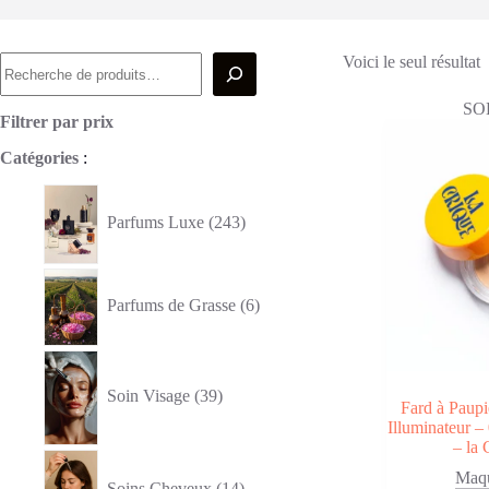
Recherche
Voici le seul résultat
SO
Filtrer par prix
Catégories
:
243
produits
Parfums Luxe
243
6
produits
Parfums de Grasse
6
39
produits
Soin Visage
39
Fard à Paup
Illuminateur –
– la 
14
produits
Maqu
Soins Cheveux
14