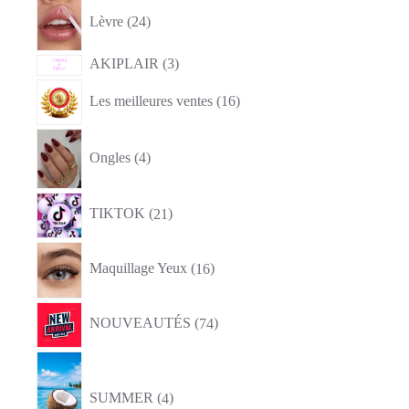
24
produits
Lèvre
24
3
AKIPLAIR
3
produits
16
Les meilleures ventes
16
produits
4
produits
Ongles
4
21
TIKTOK
21
produits
16
produits
Maquillage Yeux
16
74
NOUVEAUTÉS
74
produits
4
produits
SUMMER
4