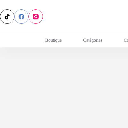
Passer
au
contenu
Boutique
Catégories
C