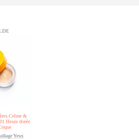
LDE
ières Crème &
 01 Heure dorée
Crique
illage Yeux