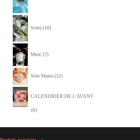
10
produits
Soins
10
7
produits
Musc
7
32
produits
Soin Mains
32
CALENDRIER DE L'AVANT
6
6
produits
Produits populaire