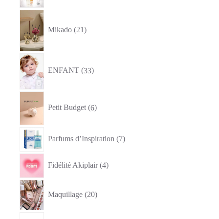
21
produits
Mikado
21
33
produits
ENFANT
33
6
produits
Petit Budget
6
7
Parfums d’Inspiration
7
produits
4
Fidélité Akiplair
4
produits
20
produits
Maquillage
20
1