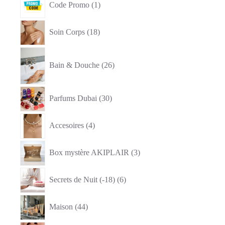
Code Promo
1
produit
18
Soin Corps
18
produits
26
produits
Bain & Douche
26
30
Parfums Dubai
30
produits
4
Accesoires
4
produits
3
Box mystère AKIPLAIR
3
produits
6
Secrets de Nuit (-18)
6
produits
44
Maison
44
produits