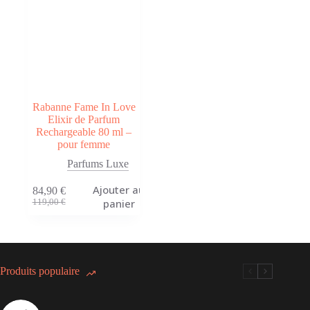
Rabanne Fame In Love
Elixir de Parfum
Rechargeable 80 ml –
pour femme
Parfums Luxe
Ajouter au
84,90
€
Le
Le
panier
119,00
€
prix
prix
initial
actuel
était :
est :
119,00 €.
84,90 €.
Produits populaire