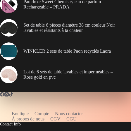
Paradoxe Sweet Chemistry eau de parfum
Rechargeable – PRADA
Set de table 6 pièces diamètre 38 cm couleur Noir
lavables et résistants à la chaleur
WINKLER 2 sets de table Paon recyclés Laora
Lot de 6 sets de table lavables et imperméables –
Rose gold en pvc
Boutique
Compte
Nous contacter
WELCOME5
À propos de nous
CGV
CGU
Contact Info