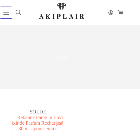
Passer
au
contenu
Panier
d’achat
in love
SOLDE