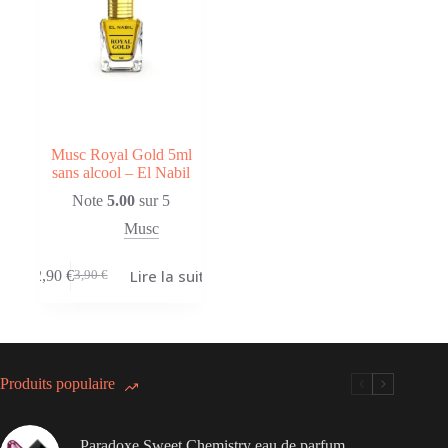
Musc Royal Gold 5ml
sans alcool – El Nabil
Note
5.00
sur 5
Musc
Lire la suite
2,90
€
3,90
€
Le
Le
prix
prix
initial
actuel
était :
est :
3,90 €.
2,90 €.
Produits populaire
Paradoxe Sweet Chemistry eau de parfum