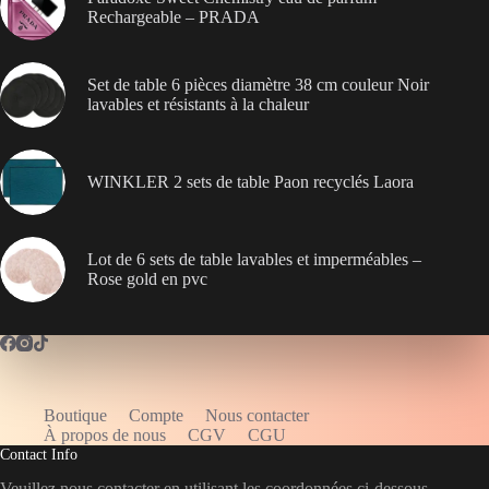
Rechargeable – PRADA
Set de table 6 pièces diamètre 38 cm couleur Noir
lavables et résistants à la chaleur
WINKLER 2 sets de table Paon recyclés Laora
Lot de 6 sets de table lavables et imperméables –
Rose gold en pvc
Boutique
Compte
Nous contacter
WELCOME5
À propos de nous
CGV
CGU
Contact Info
Veuillez nous contacter en utilisant les coordonnées ci-dessous