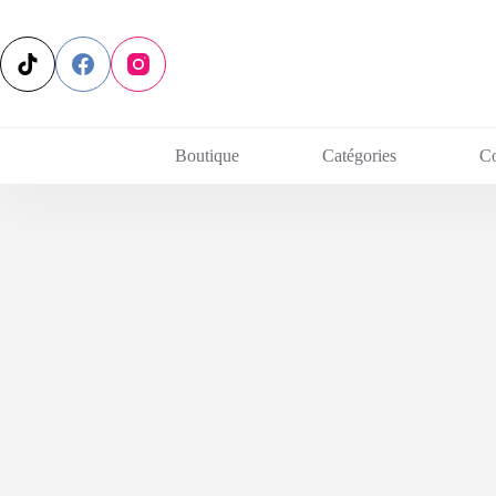
Passer
au
contenu
Boutique
Catégories
C