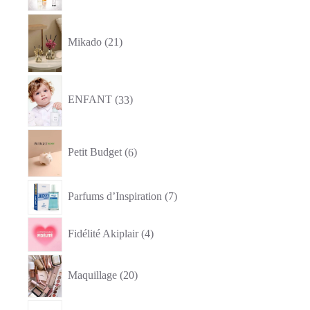
21
produits
Mikado
21
33
produits
ENFANT
33
6
produits
Petit Budget
6
7
Parfums d’Inspiration
7
produits
4
Fidélité Akiplair
4
produits
20
produits
Maquillage
20
1