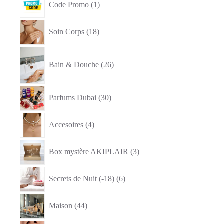
Code Promo
1
produit
18
Soin Corps
18
produits
26
produits
Bain & Douche
26
30
Parfums Dubai
30
produits
4
Accesoires
4
produits
3
Box mystère AKIPLAIR
3
produits
6
Secrets de Nuit (-18)
6
produits
44
Maison
44
produits