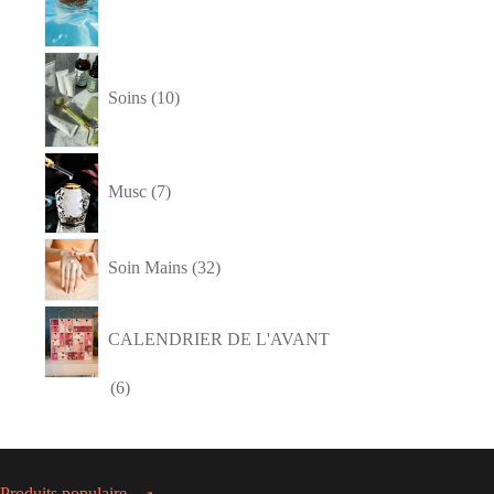
10
produits
Soins
10
7
produits
Musc
7
32
produits
Soin Mains
32
CALENDRIER DE L'AVANT
6
6
produits
Produits populaire