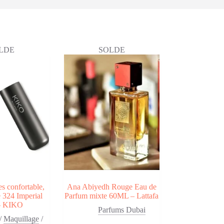
ié
us
LDE
SOLDE
cent
us
cien
s confortable,
Ana Abiyedh Rouge Eau de
 324 Imperial
Parfum mixte 60ML – Lattafa
– KIKO
Parfums Dubai
/
Maquillage
/