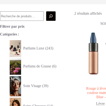
Recherche
Tr
2 résultats affichés
du
pl
SO
ré
Filtrer par prix
au
Catégories
:
pl
an
243
produits
Parfums Luxe
243
6
produits
Parfums de Grasse
6
39
produits
Soin Visage
39
Rouge à lèvre
couleur mate
Blue 
14
produits
Lèvre
Soins Cheveux
14