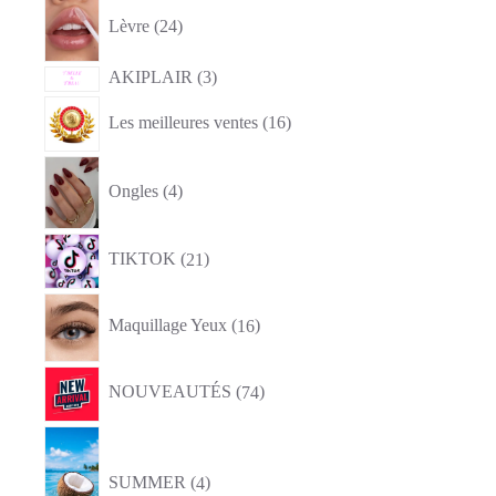
24
produits
Lèvre
24
3
AKIPLAIR
3
produits
16
Les meilleures ventes
16
produits
4
produits
Ongles
4
21
TIKTOK
21
produits
16
produits
Maquillage Yeux
16
74
NOUVEAUTÉS
74
produits
4
produits
SUMMER
4