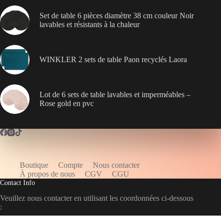
Set de table 6 pièces diamètre 38 cm couleur Noir
lavables et résistants à la chaleur
WINKLER 2 sets de table Paon recyclés Laora
Lot de 6 sets de table lavables et imperméables –
Rose gold en pvc
Boutique
Compte
Nous contacter
WELCOME5
À propos de nous
CGV
CGU
Contact Info
Veuillez nous contacter en utilisant les coordonnées ci-dessous
: