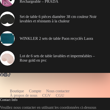
Rechargeable – PRADA
Set de table 6 pièces diamètre 38 cm couleur Noir
lavables et résistants à la chaleur
WINKLER 2 sets de table Paon recyclés Laora
Lot de 6 sets de table lavables et imperméables –
Rose gold en pvc
Boutique
Compte
Nous contacter
WELCOME5
À propos de nous
CGV
CGU
Contact Info
Veuillez nous contacter en utilisant les coordonnées ci-dessous