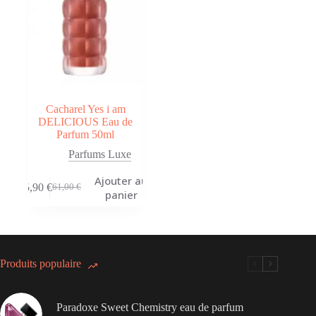
Cacharel Yes i am
DELICIOUS Eau de
Parfum 50ml
Parfums Luxe
Ajouter au
45,90
€
61,00
€
Le
Le
panier
prix
prix
initial
actuel
était :
est :
61,00 €.
45,90 €.
Produits populaire
Paradoxe Sweet Chemistry eau de parfum