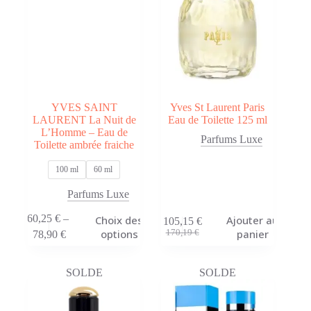
YVES SAINT
Yves St Laurent Paris
LAURENT La Nuit de
Eau de Toilette 125 ml
L’Homme – Eau de
Parfums Luxe
Toilette ambrée fraiche
100 ml
60 ml
Parfums Luxe
Ce
60,25
€
–
Choix des
Ajouter au
105,15
€
produit
Plage
Le
Le
options
panier
170,19
€
78,90
€
a
de
prix
prix
plusieurs
prix :
initial
actuel
variations.
60,25 €
était :
est :
SOLDE
SOLDE
Les
à
170,19 €.
105,15 €.
options
78,90 €
peuvent