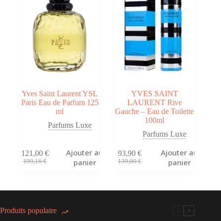
être
choisies
sur
la
page
du
produit
Yves Saint Laurent YSL
YVES SAINT
Paris Eau de Parfum 125
LAURENT Rive
ml
Gauche – Eau de Toilette
100ml
Parfums Luxe
Parfums Luxe
Ajouter au
Ajouter au
121,00
€
93,90
€
Le
Le
Le
Le
panier
panier
199,16
€
139,00
€
prix
prix
prix
prix
initial
actuel
initial
actuel
était :
est :
était :
est :
199,16 €.
121,00 €.
139,00 €.
93,90 €.
Produits populaire