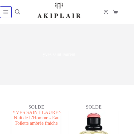
Passer
au
contenu
Panier
d’achat
yves saint laurent
SOLDE
SOLDE