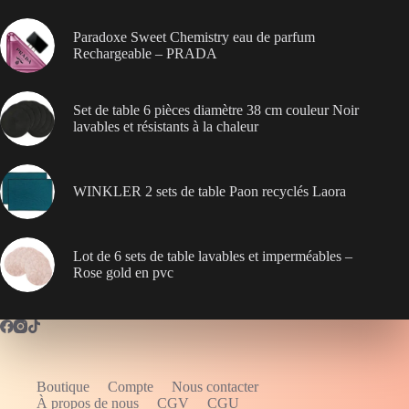
Paradoxe Sweet Chemistry eau de parfum
Rechargeable – PRADA
Set de table 6 pièces diamètre 38 cm couleur Noir
lavables et résistants à la chaleur
WINKLER 2 sets de table Paon recyclés Laora
Lot de 6 sets de table lavables et imperméables –
Rose gold en pvc
Boutique
Compte
Nous contacter
WELCOME5
À propos de nous
CGV
CGU